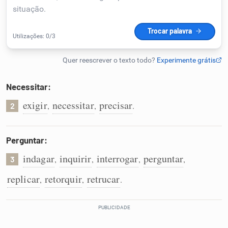
Humanizador de IA
Cata-letras
Necessitar:
Conexões
exigir
necessitar
precisar
,
,
.
2
Caça-palavras
Perguntar:
indagar
inquirir
interrogar
perguntar
,
,
,
,
3
replicar
retorquir
retrucar
,
,
.
Dicionário
Sinônimos