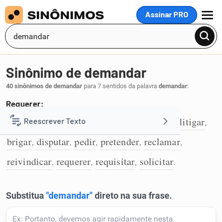
Assinar PRO
MENU
Sinônimo de demandar
40 sinônimos de demandar
para 7 sentidos da palavra
demandar
:
Requerer:
combater
contender
pleitear
litigiar
litigar
Reescrever Texto
,
,
,
,
,
1
brigar
disputar
pedir
pretender
reclamar
,
,
,
,
,
Resumir Texto
reivindicar
requerer
requisitar
solicitar
,
,
,
.
Corrigir Texto
Detector de IA