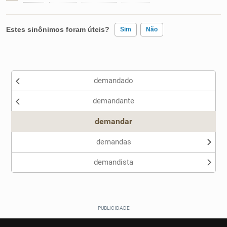
Estes sinônimos foram úteis?
Sim
Não
Existem sinônimos incorretos
demandado
Nenhum dos sinônimos apresentados me ajudou
demandante
Outro
demandar
demandas
demandista