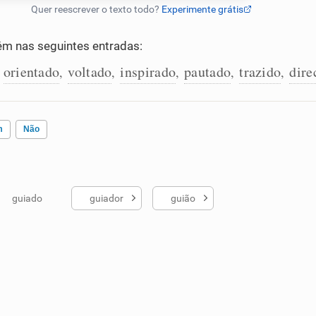
m nas seguintes entradas:
orientado
voltado
inspirado
pautado
trazido
dire
,
,
,
,
,
,
m
Não
guiado
guiador
guião
ados me ajudou