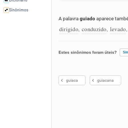
Sinônimos
A palavra
guiado
aparece també
Cata-letras
dirigido
conduzido
levado
,
,
Conexões
Estes sinônimos foram úteis?
Si
Caça-palavras
Existem sinônimos incorretos
guiaca
guiacana
Nenhum dos sinônimos apresent
Dicionário
Outro
Sinônimos