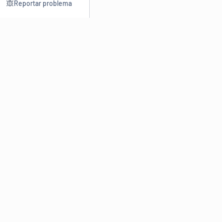
Reportar problema
Consultar
Escrev
Dicionário
Reescre
Sinônimos
Parafra
Conjugação
Corrigir
Antônimos
Resumir
O
Dicionário Online de Sinônimos
é parte do
Dicio.com.br
e
conta com mais de 30 mil sinônimos de palavras e de expressões
em português do Brasil.