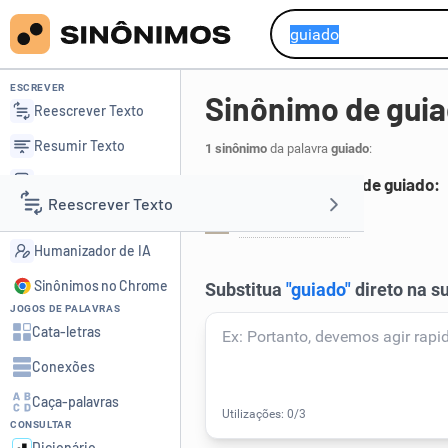
ESCREVER
Sinônimo de gui
Reescrever Texto
Resumir Texto
1 sinônimo
da palavra
guiado
:
Corrigir Texto
Principais sinônimos de guiado:
Reescrever Texto
Detector de IA
encaminhado
.
1
Humanizador de IA
Resumir Texto
Sinônimos no Chrome
JOGOS DE PALAVRAS
Corrigir Texto
Cata-letras
Conexões
Detector de IA
Caça-palavras
CONSULTAR
Humanizador de IA
Dicionário