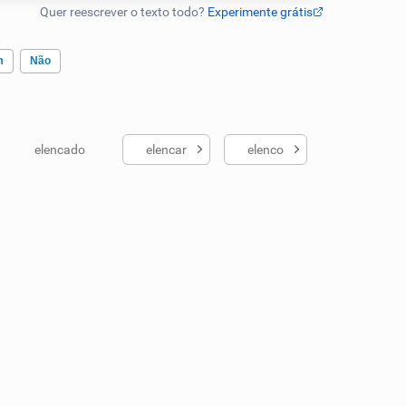
m
Não
elencado
elencar
elenco
ados me ajudou