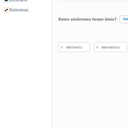
Sinônimos
Estes sinônimos foram úteis?
Si
Cata-letras
Existem sinônimos incorretos
Conexões
elemento
elementos
Nenhum dos sinônimos apresent
Caça-palavras
Outro
Dicionário
Sinônimos