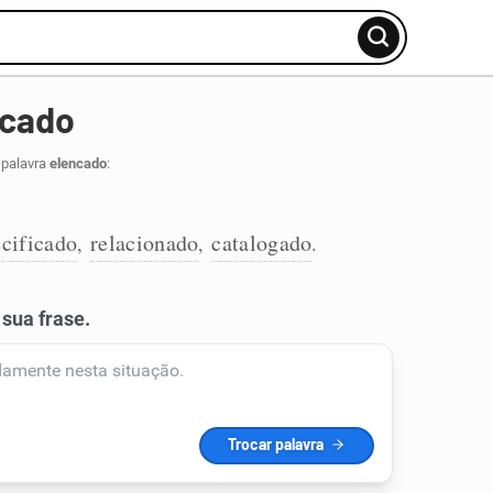
ncado
 palavra
elencado
:
cificado
relacionado
catalogado
,
,
.