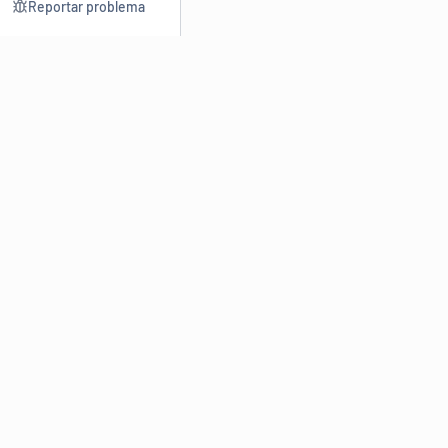
Reportar problema
Consultar
Escrev
Dicionário
Reescre
Sinônimos
Parafra
Conjugação
Corrigir
Antônimos
Resumir
O
Dicionário Online de Sinônimos
é parte do
Dicio.com.br
e
conta com mais de 30 mil sinônimos de palavras e de expressões
em português do Brasil.