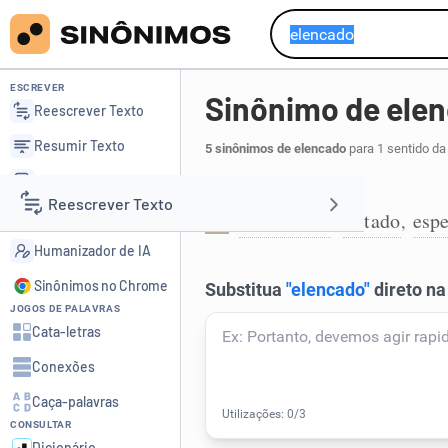
ESCREVER
Sinônimo de ele
Reescrever Texto
Resumir Texto
5 sinônimos de elencado
para 1 sentido da
Corrigir Texto
Que se elencou:
Reescrever Texto
Detector de IA
enumerado
listado
espe
,
,
1
Humanizador de IA
Resumir Texto
Sinônimos no Chrome
JOGOS DE PALAVRAS
Corrigir Texto
Cata-letras
Conexões
Detector de IA
Caça-palavras
CONSULTAR
Humanizador de IA
Dicionário