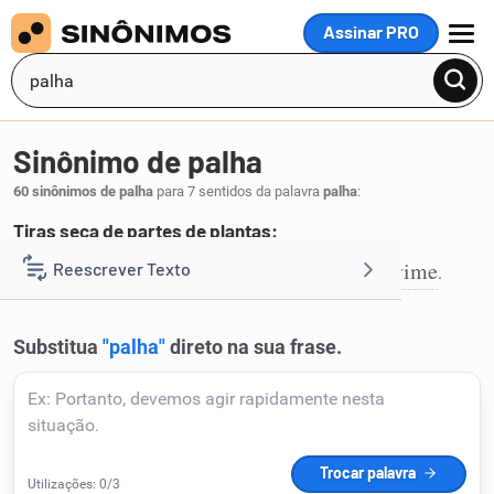
Assinar PRO
MENU
Sinônimo de palha
60 sinônimos de palha
para 7 sentidos da palavra
palha
:
Tiras seca de partes de plantas:
caule
colmo
junto
ratã
rotim
sapé
vime
Reescrever Texto
,
,
,
,
,
,
.
1
Resumir Texto
Corrigir Texto
Detector de IA