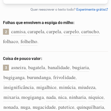
Humanizador de IA
Folhas que envolvem a espiga do milho:
camisa
carapela
carpela
carpelo
cartucho
,
,
,
,
,
2
Cata-letras
folhaco
folhelho
,
.
Conexões
Coisa de pouco valor:
Caça-palavras
asneira
bagatela
banalidade
bugiaria
,
,
,
,
3
bugiganga
burundanga
frivolidade
,
,
,
insignificância
migalhice
minúcia
miudeza
,
,
,
,
Dicionário
mixaria
mogiganga
nada
nica
ninharia
niquice
,
,
,
,
,
,
Sinônimos
nonada
nuga
nugacidade
patetice
quinquilharia
,
,
,
,
,