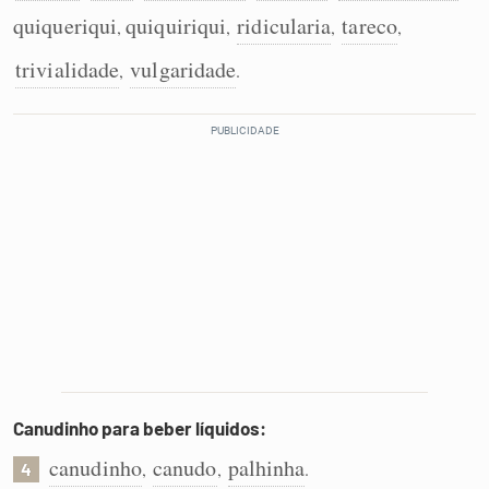
quiqueriqui
quiquiriqui
ridicularia
tareco
,
,
,
,
trivialidade
vulgaridade
,
.
Canudinho para beber líquidos:
canudinho
canudo
palhinha
,
,
.
4