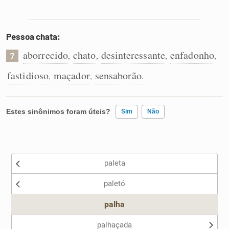
Pessoa chata:
aborrecido
chato
desinteressante
enfadonho
,
,
,
,
7
fastidioso
maçador
sensaborão
,
,
.
Estes sinônimos foram úteis?
Sim
Não
Existem sinônimos incorretos
paleta
Nenhum dos sinônimos apresentados me ajudou
paletó
Outro
palha
palhaçada