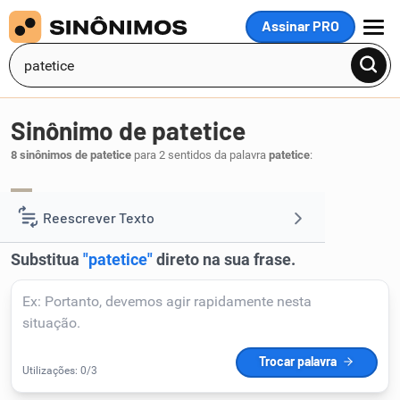
Assinar PRO
MENU
Sinônimo de patetice
8 sinônimos de patetice
para 2 sentidos da palavra
patetice
:
tolice
idiotice
besteira
palermice
,
,
,
.
1
Reescrever Texto
Resumir Texto
Corrigir Texto
Detector de IA