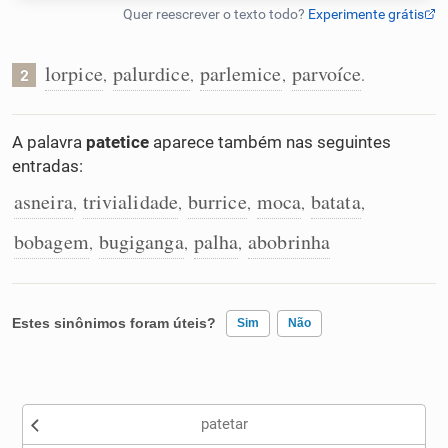
Humanizador de IA
lorpice
palurdice
parlemice
parvoíce
,
,
,
.
2
Cata-letras
A palavra
patetice
aparece também nas seguintes
entradas:
Conexões
asneira
trivialidade
burrice
moca
batata
,
,
,
,
,
bobagem
bugiganga
palha
abobrinha
,
,
,
Caça-palavras
Estes sinônimos foram úteis?
Sim
Não
Dicionário
Existem sinônimos incorretos
Sinônimos
patetar
Nenhum dos sinônimos apresentados me ajudou