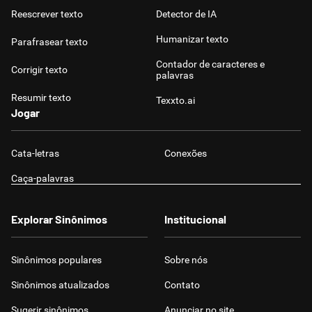
Reescrever texto
Detector de IA
Humanizar texto
Parafrasear texto
Contador de caracteres e
Corrigir texto
palavras
Resumir texto
Texxto.ai
Jogar
Cata-letras
Conexões
Caça-palavras
Explorar Sinônimos
Institucional
Sinônimos populares
Sobre nós
Sinônimos atualizados
Contato
Sugerir sinônimos
Anunciar no site