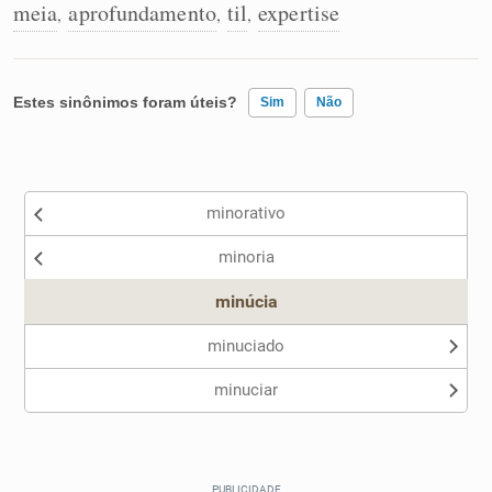
meia
aprofundamento
til
expertise
,
,
,
Estes sinônimos foram úteis?
Sim
Não
Existem sinônimos incorretos
minorativo
Nenhum dos sinônimos apresentados me ajudou
minoria
Outro
minúcia
minuciado
minuciar