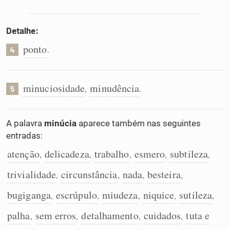
Detalhe:
ponto
.
4
minuciosidade
minudência
,
.
5
A palavra
minúcia
aparece também nas seguintes
entradas:
atenção
delicadeza
trabalho
esmero
subtileza
,
,
,
,
,
trivialidade
circunstância
nada
besteira
,
,
,
,
bugiganga
escrúpulo
miudeza
niquice
sutileza
,
,
,
,
,
palha
sem erros
detalhamento
cuidados
tuta e
,
,
,
,