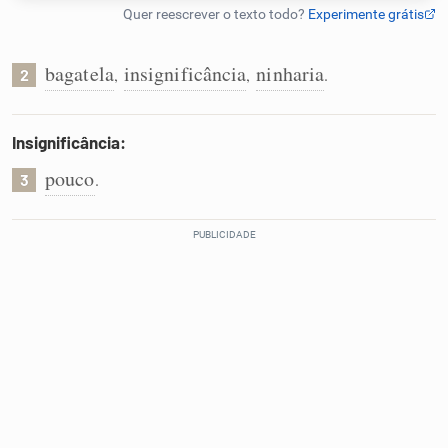
Humanizador de IA
bagatela
insignificância
ninharia
,
,
.
2
Cata-letras
Insignificância:
pouco
.
3
Conexões
Caça-palavras
Dicionário
Sinônimos