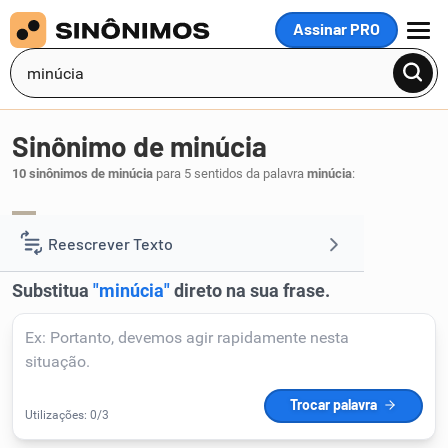
Assinar PRO
MENU
Sinônimo de minúcia
10 sinônimos de minúcia
para 5 sentidos da palavra
minúcia
:
detalhe
pormenor
particularidade
,
,
.
1
Reescrever Texto
Resumir Texto
Corrigir Texto
Detector de IA