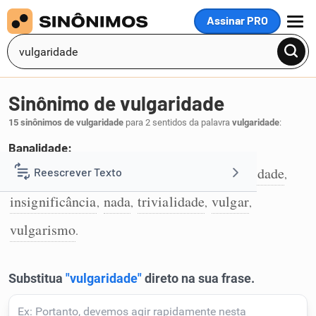
Assinar PRO
MENU
Sinônimo de vulgaridade
15 sinônimos de vulgaridade
para 2 sentidos da palavra
vulgaridade
:
Banalidade:
frivolidade
bagatela
banalidade
futilidade
Reescrever Texto
,
,
,
,
1
insignificância
nada
trivialidade
vulgar
,
,
,
,
Resumir Texto
vulgarismo
.
Corrigir Texto
Detector de IA