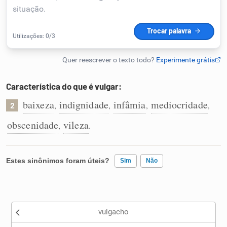
Humanizador de IA
Cata-letras
Característica do que é vulgar:
Conexões
baixeza
indignidade
infâmia
mediocridade
,
,
,
,
2
obscenidade
vileza
,
.
Caça-palavras
Estes sinônimos foram úteis?
Sim
Não
Dicionário
Existem sinônimos incorretos
Sinônimos
vulgacho
Nenhum dos sinônimos apresentados me ajudou