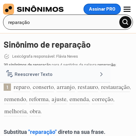
Assinar PRO
MENU
Sinônimo de reparação
Lexicógrafa responsável: Flávia Neves
30 sinônimos de reparação
para 4 sentidos da palavra
reparação
:
Reescrever Texto
Ato de reparar ou consertar:
reparo
conserto
arranjo
restauro
restauração
,
,
,
,
,
1
Resumir Texto
remendo
reforma
ajuste
emenda
correção
,
,
,
,
,
Corrigir Texto
melhoria
obra
,
.
Detector de IA