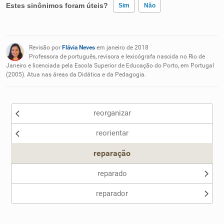
Estes sinônimos foram úteis?
Sim
Não
Existem sinônimos incorretos
Revisão por
Flávia Neves
em janeiro de 2018
Nenhum dos sinônimos apresentados me ajudou
Professora de português, revisora e lexicógrafa nascida no Rio de
Janeiro e licenciada pela Escola Superior de Educação do Porto, em Portugal
(2005). Atua nas áreas da Didática e da Pedagogia.
Outro
reorganizar
reorientar
reparação
reparado
reparador