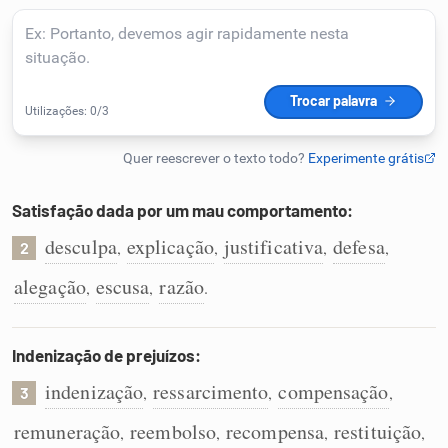
Humanizador de IA
Cata-letras
Conexões
Satisfação dada por um mau comportamento:
desculpa
explicação
justificativa
defesa
,
,
,
,
Caça-palavras
2
alegação
escusa
razão
,
,
.
Indenização de prejuízos:
Dicionário
indenização
ressarcimento
compensação
,
,
,
3
Sinônimos
remuneração
reembolso
recompensa
restituição
,
,
,
,