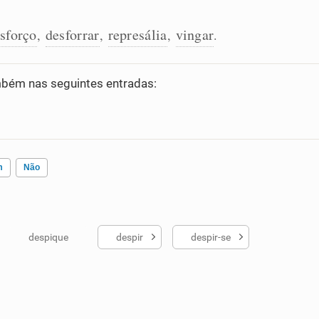
sforço
desforrar
represália
vingar
,
,
,
.
bém nas seguintes entradas:
m
Não
despique
despir
despir-se
ados me ajudou