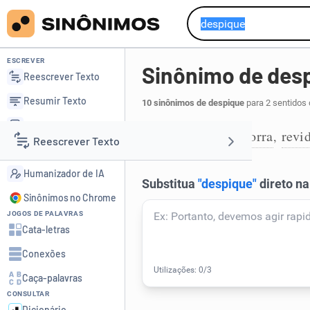
ESCREVER
Sinônimo de des
Reescrever Texto
Resumir Texto
10 sinônimos de despique
para 2 sentidos 
Corrigir Texto
vingança
desforra
revi
,
,
1
Reescrever Texto
Detector de IA
Humanizador de IA
Resumir Texto
Sinônimos no Chrome
JOGOS DE PALAVRAS
Corrigir Texto
Cata-letras
Conexões
Detector de IA
Caça-palavras
CONSULTAR
Humanizador de IA
Dicionário