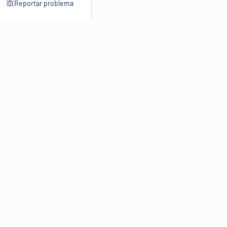
Reportar problema
Consultar
Escrev
Dicionário
Reescre
Sinônimos
Parafra
Conjugação
Corrigir
Antônimos
Resumir
O
Dicionário Online de Sinônimos
é parte do
Dicio.com.br
e
conta com mais de 30 mil sinônimos de palavras e de expressões
em português do Brasil.