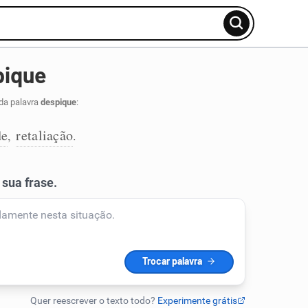
pique
da palavra
despique
:
de
retaliação
,
.