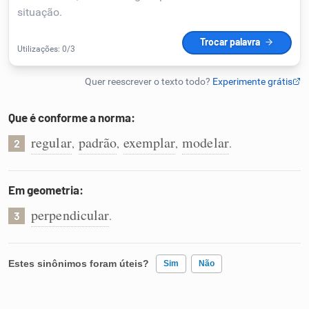
Humanizador de IA
Cata-letras
Que é conforme a norma:
Conexões
regular
padrão
exemplar
modelar
,
,
,
.
2
Caça-palavras
Em geometria:
perpendicular
.
3
Dicionário
Estes sinônimos foram úteis?
Sim
Não
Sinônimos
Existem sinônimos incorretos