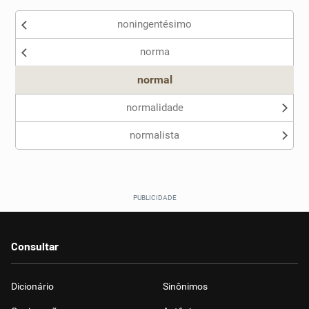
noningentésimo
Nenhum dos sinônimos apresentados me ajudou
norma
Outro
normal
normalidade
normalista
Consultar
Dicionário
Sinônimos