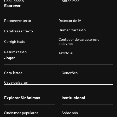
Conjugação
Antônimos
Escrever
Reescrever texto
Detector de IA
Humanizar texto
Parafrasear texto
Contador de caracteres e
Corrigir texto
palavras
Resumir texto
Texxto.ai
Jogar
Cata-letras
Conexões
Caça-palavras
Explorar Sinônimos
Institucional
Sinônimos populares
Sobre nós