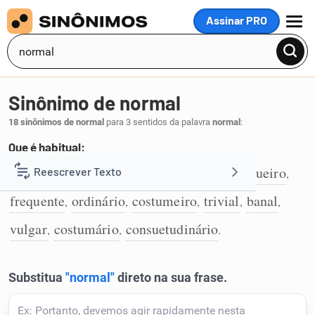
Assinar PRO
MENU
Sinônimo de normal
18 sinônimos de normal
para 3 sentidos da palavra
normal
:
Que é habitual:
habitual
natural
comum
usual
corriqueiro
Reescrever Texto
,
,
,
,
,
1
frequente
ordinário
costumeiro
trivial
banal
,
,
,
,
,
Resumir Texto
vulgar
costumário
consuetudinário
,
,
.
Corrigir Texto
Detector de IA