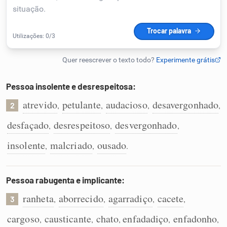
Humanizador de IA
Cata-letras
Pessoa insolente e desrespeitosa:
Conexões
atrevido
petulante
audacioso
desavergonhado
,
,
,
,
2
desfaçado
desrespeitoso
desvergonhado
,
,
,
Caça-palavras
insolente
malcriado
ousado
,
,
.
Pessoa rabugenta e implicante:
Dicionário
ranheta
aborrecido
agarradiço
cacete
,
,
,
,
3
Sinônimos
cargoso
causticante
chato
enfadadiço
enfadonho
,
,
,
,
,