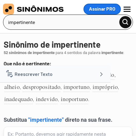
Assinar PRO
MENU
Sinônimo de impertinente
52 sinônimos de impertinente
para 4 sentidos da palavra
impertinente
:
Que não é pertinente:
desapropriado
inconveniente
descabido
Reescrever Texto
,
,
,
1
alheio
despropositado
importuno
impróprio
,
,
,
,
Resumir Texto
inadequado
indevido
inoportuno
,
,
.
Corrigir Texto
Detector de IA