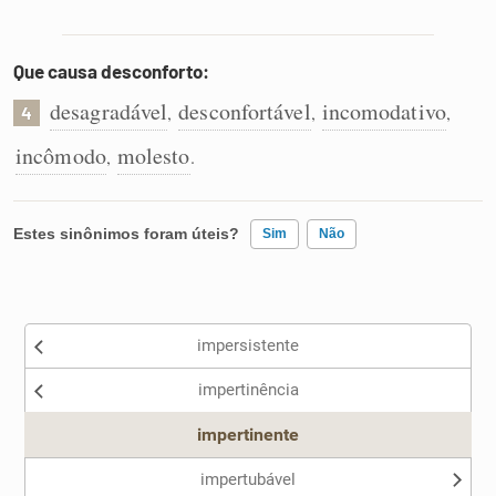
Que causa desconforto:
desagradável
desconfortável
incomodativo
,
,
,
4
incômodo
molesto
,
.
Estes sinônimos foram úteis?
Sim
Não
Existem sinônimos incorretos
impersistente
Nenhum dos sinônimos apresentados me ajudou
impertinência
Outro
impertinente
impertubável