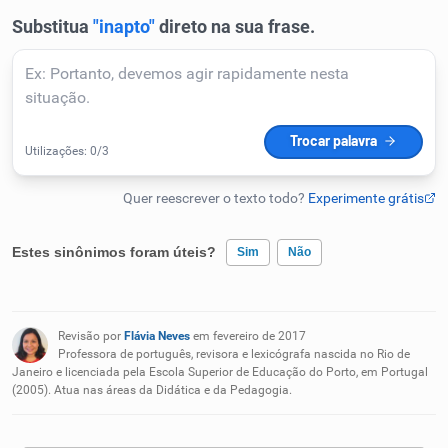
Humanizador de IA
Cata-letras
Conexões
Caça-palavras
Estes sinônimos foram úteis?
Sim
Não
Existem sinônimos incorretos
Revisão por
Flávia Neves
em fevereiro de 2017
Nenhum dos sinônimos apresentados me ajudou
Professora de português, revisora e lexicógrafa nascida no Rio de
Dicionário
Janeiro e licenciada pela Escola Superior de Educação do Porto, em Portugal
(2005). Atua nas áreas da Didática e da Pedagogia.
Outro
Sinônimos