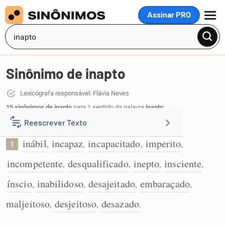
Assinar PRO
MENU
Sinônimo de inapto
Lexicógrafa responsável: Flávia Neves
15 sinônimos de inapto
para 1 sentido da palavra
inapto
:
Reescrever Texto
Que não tem aptidão:
inábil
incapaz
incapacitado
imperito
,
,
,
,
1
Resumir Texto
incompetente
desqualificado
inepto
insciente
,
,
,
,
Corrigir Texto
ínscio
inabilidoso
desajeitado
embaraçado
,
,
,
,
maljeitoso
desjeitoso
desazado
,
,
.
Detector de IA