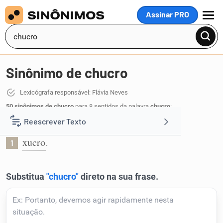
Assinar PRO
MENU
Sinônimo de chucro
Lexicógrafa responsável: Flávia Neves
50 sinônimos de chucro
para 8 sentidos da palavra
chucro
:
Reescrever Texto
Sinônimo geral:
xucro
.
1
Resumir Texto
Corrigir Texto
Detector de IA