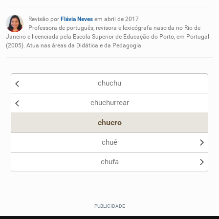
Existem sinônimos incorretos
Revisão por
Flávia Neves
em abril de 2017
Nenhum dos sinônimos apresentados me ajudou
Professora de português, revisora e lexicógrafa nascida no Rio de
Janeiro e licenciada pela Escola Superior de Educação do Porto, em Portugal
(2005). Atua nas áreas da Didática e da Pedagogia.
Outro
chuchu
chuchurrear
chucro
chué
chufa