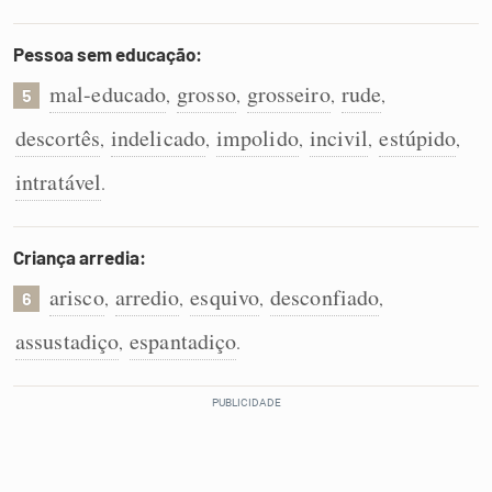
Pessoa sem educação:
mal-educado
grosso
grosseiro
rude
,
,
,
,
5
descortês
indelicado
impolido
incivil
estúpido
,
,
,
,
,
intratável
.
Criança arredia:
arisco
arredio
esquivo
desconfiado
,
,
,
,
6
assustadiço
espantadiço
,
.