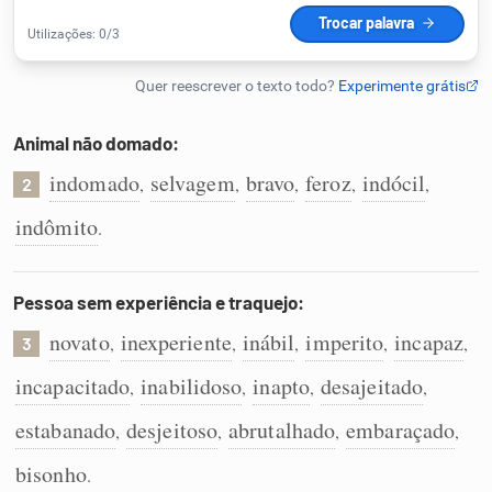
Humanizador de IA
Animal não domado:
Cata-letras
indomado
selvagem
bravo
feroz
indócil
,
,
,
,
,
2
Conexões
indômito
.
Caça-palavras
Pessoa sem experiência e traquejo:
novato
inexperiente
inábil
imperito
incapaz
,
,
,
,
,
3
incapacitado
inabilidoso
inapto
desajeitado
,
,
,
,
Dicionário
estabanado
desjeitoso
abrutalhado
embaraçado
,
,
,
,
Sinônimos
bisonho
.