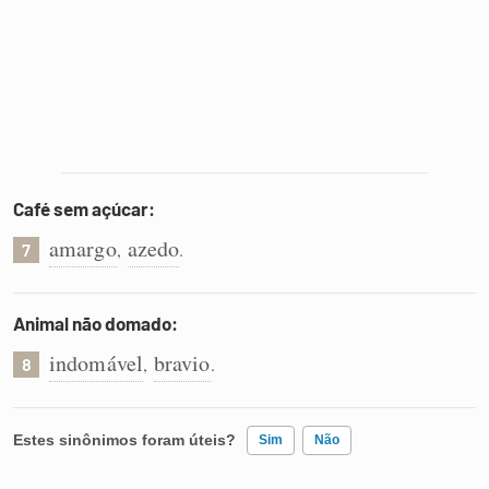
Café sem açúcar:
amargo
azedo
,
.
7
Animal não domado:
indomável
bravio
,
.
8
Estes sinônimos foram úteis?
Sim
Não