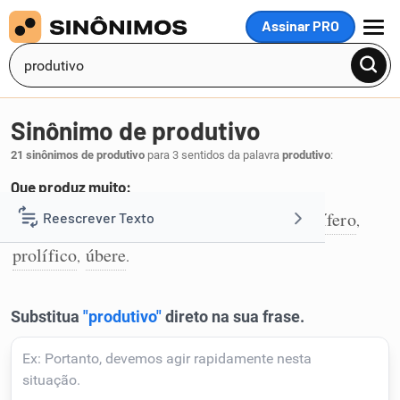
Assinar PRO
MENU
Sinônimo de produtivo
21 sinônimos de produtivo
para 3 sentidos da palavra
produtivo
:
Que produz muito:
rico
fecundo
feraz
fértil
opimo
prolífero
Reescrever Texto
,
,
,
,
,
,
1
prolífico
úbere
,
.
Resumir Texto
Corrigir Texto
Detector de IA