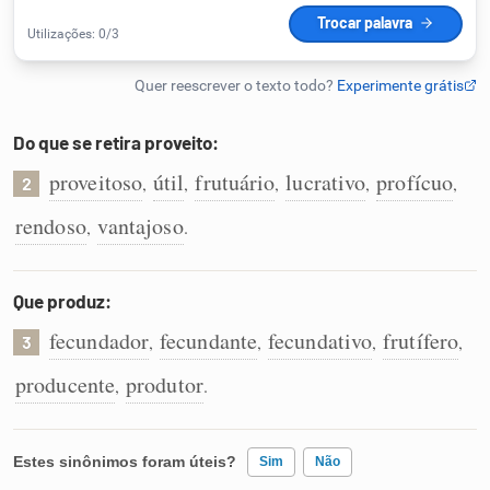
Humanizador de IA
Do que se retira proveito:
Cata-letras
proveitoso
útil
frutuário
lucrativo
profícuo
,
,
,
,
,
2
Conexões
rendoso
vantajoso
,
.
Caça-palavras
Que produz:
fecundador
fecundante
fecundativo
frutífero
,
,
,
,
3
producente
produtor
,
.
Dicionário
Sinônimos
Estes sinônimos foram úteis?
Sim
Não