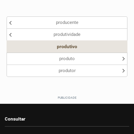
Existem sinônimos incorretos
producente
Nenhum dos sinônimos apresentados me ajudou
produtividade
Outro
produtivo
produto
produtor
Consultar