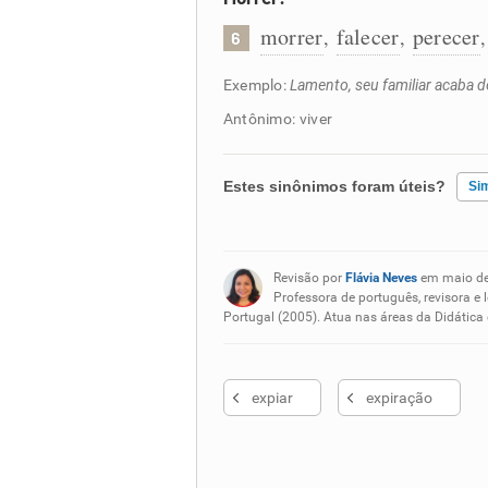
morrer
falecer
perecer
,
,
6
Exemplo:
Lamento, seu familiar acaba de
Antônimo: viver
Estes sinônimos foram úteis?
Si
Existem sinônimos incorretos
Revisão por
Flávia Neves
em maio d
Nenhum dos sinônimos apresent
Professora de português, revisora e 
Portugal (2005). Atua nas áreas da Didática
Outro
expiar
expiração