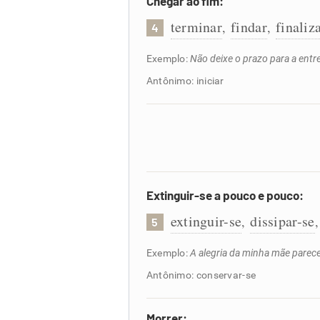
Chegar ao fim:
terminar
findar
finaliz
,
,
4
Exemplo:
Não deixe o prazo para a ent
Antônimo: iniciar
Extinguir-se a pouco e pouco:
extinguir-se
dissipar-se
,
5
Exemplo:
A alegria da minha mãe parece 
Antônimo: conservar-se
Morrer: