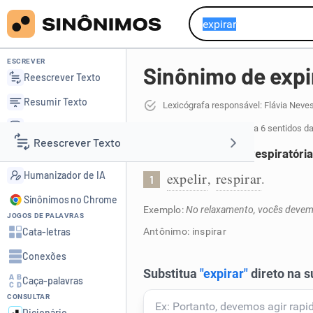
ESCREVER
Sinônimo de expi
Reescrever Texto
Resumir Texto
Lexicógrafa responsável: Flávia Neve
Corrigir Texto
43 sinônimos de expirar
para 6 sentidos d
Reescrever Texto
Detector de IA
Expelir ar pelas vias respiratóri
Humanizador de IA
expelir
respirar
,
.
1
Resumir Texto
Sinônimos no Chrome
Exemplo:
No relaxamento, vocês devem 
JOGOS DE PALAVRAS
Corrigir Texto
Cata-letras
Antônimo: inspirar
Conexões
Detector de IA
Caça-palavras
CONSULTAR
Humanizador de IA
Dicionário