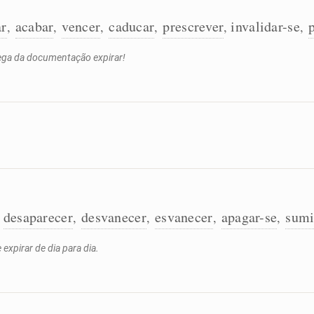
ar
acabar
vencer
caducar
prescrever
invalidar-se
,
,
,
,
,
,
rega da documentação expirar!
desaparecer
desvanecer
esvanecer
apagar-se
sumi
,
,
,
,
,
expirar de dia para dia.