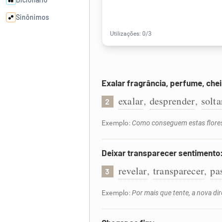
Sinônimos
Cata-letras
Conexões
Exalar fragrância, perfume, chei
exalar
desprender
solta
,
,
2
Caça-palavras
Exemplo:
Como conseguem estas flores 
Deixar transparecer sentimento
Dicionário
revelar
transparecer
pa
,
,
3
Sinônimos
Exemplo:
Por mais que tente, a nova di