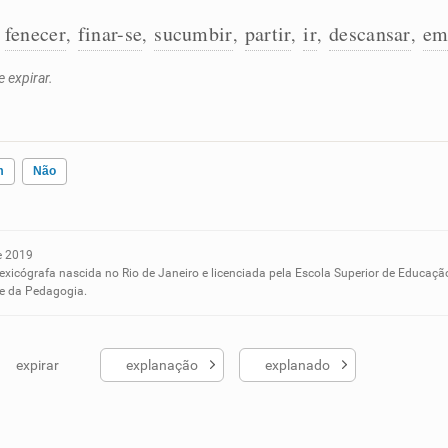
fenecer
finar-se
sucumbir
partir
ir
descansar
em
,
,
,
,
,
,
,
 expirar.
m
Não
e 2019
ados me ajudou
lexicógrafa nascida no Rio de Janeiro e licenciada pela Escola Superior de Educaçã
 e da Pedagogia.
expirar
explanação
explanado