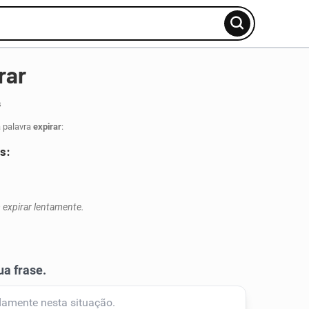
rar
s
a palavra
expirar
:
as:
expirar lentamente.