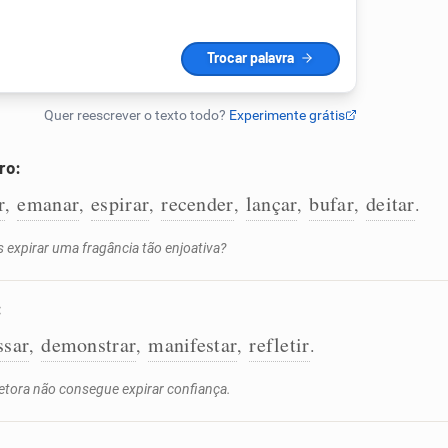
ro:
r
emanar
espirar
recender
lançar
bufar
deitar
,
,
,
,
,
,
.
expirar uma fragância tão enjoativa?
:
ssar
demonstrar
manifestar
refletir
,
,
,
.
retora não consegue expirar confiança.