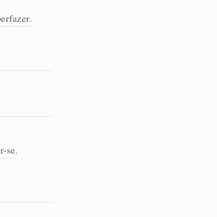
perfazer
.
r-se
.