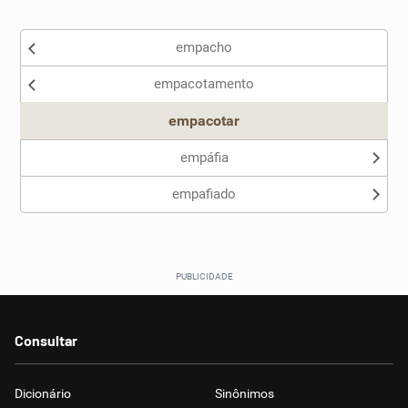
Existem sinônimos incorretos
empacho
Nenhum dos sinônimos apresentados me ajudou
empacotamento
Outro
empacotar
empáfia
empafiado
Consultar
Dicionário
Sinônimos