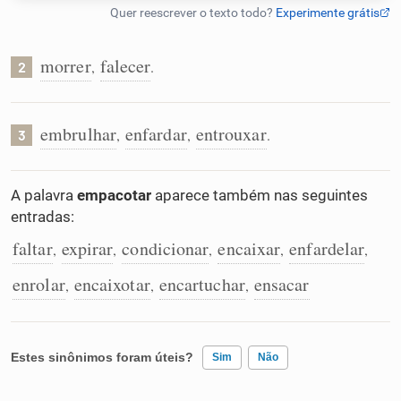
Humanizador de IA
morrer
falecer
,
.
2
Cata-letras
embrulhar
enfardar
entrouxar
,
,
.
3
Conexões
A palavra
empacotar
aparece também nas seguintes
entradas:
Caça-palavras
faltar
expirar
condicionar
encaixar
enfardelar
,
,
,
,
,
enrolar
encaixotar
encartuchar
ensacar
,
,
,
Dicionário
Estes sinônimos foram úteis?
Sim
Não
Sinônimos