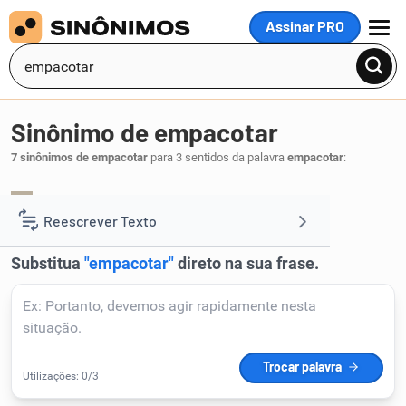
Assinar PRO
MENU
Sinônimo de empacotar
7 sinônimos de empacotar
para 3 sentidos da palavra
empacotar
:
embalar
acondicionar
,
.
1
Reescrever Texto
Resumir Texto
Corrigir Texto
Detector de IA