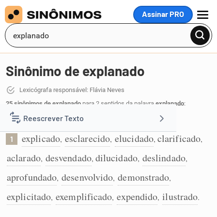
Assinar PRO
MENU
Sinônimo de explanado
Lexicógrafa responsável: Flávia Neves
25 sinônimos de explanado
para 2 sentidos da palavra
explanado
:
Reescrever Texto
Tornado fácil de entender:
explicado
esclarecido
elucidado
clarificado
,
,
,
,
1
Resumir Texto
aclarado
desvendado
dilucidado
deslindado
,
,
,
,
Corrigir Texto
aprofundado
desenvolvido
demonstrado
,
,
,
explicitado
exemplificado
expendido
ilustrado
,
,
,
.
Detector de IA