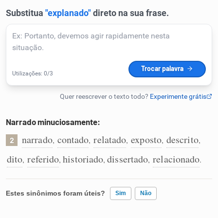
Humanizador de IA
Cata-letras
Conexões
Caça-palavras
Narrado minuciosamente:
narrado
contado
relatado
exposto
descrito
,
,
,
,
,
2
dito
referido
historiado
dissertado
relacionado
,
,
,
,
.
Dicionário
Estes sinônimos foram úteis?
Sim
Não
Sinônimos