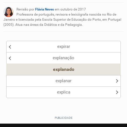
Existem sinônimos incorretos
Revisão por
Flávia Neves
em outubro de 2017
Nenhum dos sinônimos apresentados me ajudou
Professora de português, revisora e lexicógrafa nascida no Rio de
Janeiro e licenciada pela Escola Superior de Educação do Porto, em Portugal
(2005). Atua nas áreas da Didática e da Pedagogia.
Outro
expirar
explanação
explanado
explanar
explica