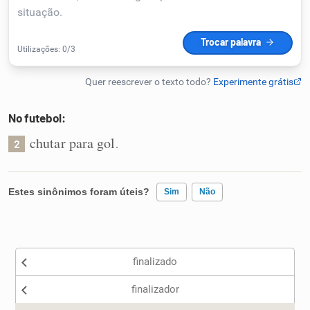
Humanizador de IA
Cata-letras
No futebol:
Conexões
chutar para gol
.
2
Caça-palavras
Estes sinônimos foram úteis?
Sim
Não
Existem sinônimos incorretos
Dicionário
finalizado
Nenhum dos sinônimos apresentados me ajudou
Sinônimos
finalizador
Outro