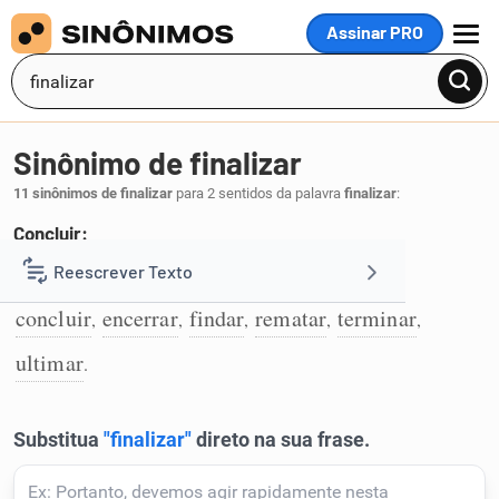
Assinar PRO
MENU
Sinônimo de finalizar
11 sinônimos de finalizar
para 2 sentidos da palavra
finalizar
:
Concluir:
arrematar
acabar
aprontar
completar
Reescrever Texto
,
,
,
,
1
concluir
encerrar
findar
rematar
terminar
,
,
,
,
,
Resumir Texto
ultimar
.
Corrigir Texto
Detector de IA