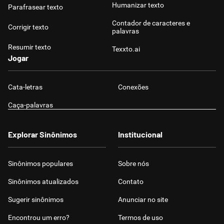
Humanizar texto
Parafrasear texto
Contador de caracteres e
Corrigir texto
palavras
Resumir texto
Texxto.ai
Jogar
Cata-letras
Conexões
Caça-palavras
Explorar Sinônimos
Institucional
Sinônimos populares
Sobre nós
Sinônimos atualizados
Contato
Sugerir sinônimos
Anunciar no site
Encontrou um erro?
Termos de uso