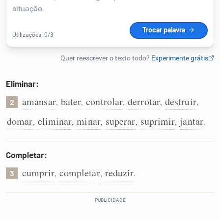
Humanizador de IA
Cata-letras
Eliminar:
Conexões
amansar
bater
controlar
derrotar
destruir
,
,
,
,
,
2
domar
eliminar
minar
superar
suprimir
jantar
,
,
,
,
,
.
Caça-palavras
Completar:
cumprir
completar
reduzir
,
,
.
3
Dicionário
Sinônimos