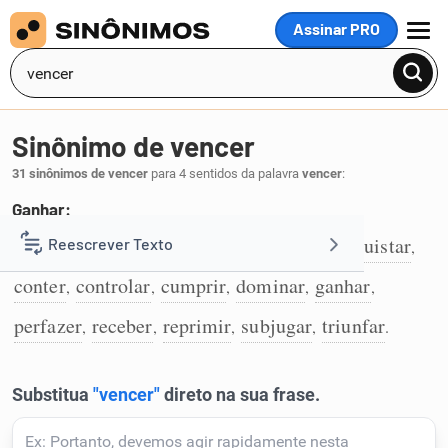
Assinar PRO
MENU
Sinônimo de vencer
31 sinônimos de vencer
para 4 sentidos da palavra
vencer
:
Ganhar:
abafar
abater
auferir
completar
conquistar
Reescrever Texto
,
,
,
,
,
1
conter
controlar
cumprir
dominar
ganhar
,
,
,
,
,
Resumir Texto
perfazer
receber
reprimir
subjugar
triunfar
,
,
,
,
.
Corrigir Texto
Detector de IA