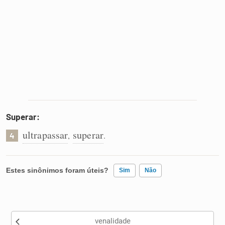
Superar:
ultrapassar
superar
,
.
4
Estes sinônimos foram úteis?
Sim
Não
Existem sinônimos incorretos
venalidade
Nenhum dos sinônimos apresentados me ajudou