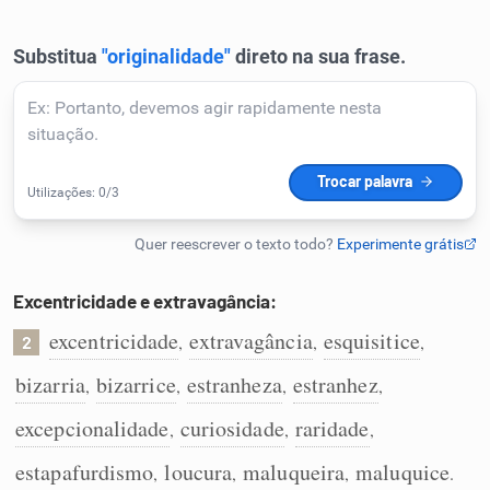
Humanizador de IA
Cata-letras
Conexões
Caça-palavras
Excentricidade e extravagância:
excentricidade
extravagância
esquisitice
,
,
,
2
bizarria
bizarrice
estranheza
estranhez
,
,
,
,
Dicionário
excepcionalidade
curiosidade
raridade
,
,
,
Sinônimos
estapafurdismo
loucura
maluqueira
maluquice
,
,
,
.