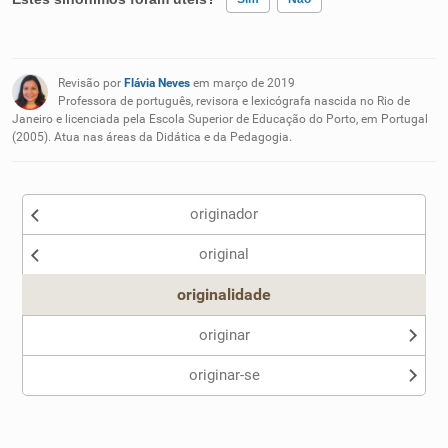
Existem sinônimos incorretos
Revisão por
Flávia Neves
em março de 2019
Nenhum dos sinônimos apresentados me ajudou
Professora de português, revisora e lexicógrafa nascida no Rio de
Janeiro e licenciada pela Escola Superior de Educação do Porto, em Portugal
(2005). Atua nas áreas da Didática e da Pedagogia.
Outro
originador
original
originalidade
originar
originar-se