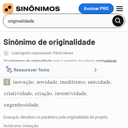
Assinar PRO
MENU
Sinônimo de originalidade
Lexicógrafa responsável: Flávia Neves
32 sinônimos de originalidade
para 3 sentidos da palavra
originalidade
:
Reescrever Texto
Caráter inovador de algo ou alguém:
inovação
novidade
ineditismo
unicidade
,
,
,
,
1
Resumir Texto
criatividade
criação
inventividade
,
,
,
Corrigir Texto
engenhosidade
.
Exemplo:
Recebeu os parabéns pela originalidade do projeto.
Detector de IA
Antônimo: imitação