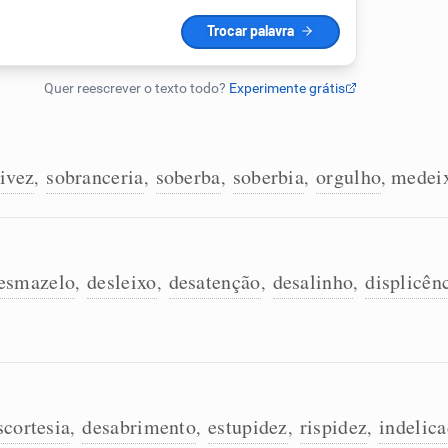
tivez
sobranceria
soberba
soberbia
orgulho
medei
,
,
,
,
,
esmazelo
desleixo
desatenção
desalinho
displicên
,
,
,
,
scortesia
desabrimento
estupidez
rispidez
indelic
,
,
,
,