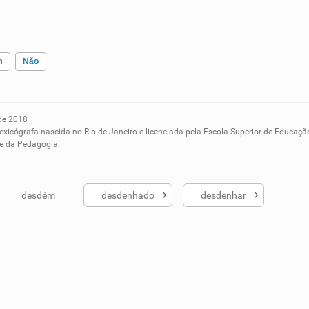
m
Não
de 2018
ados me ajudou
lexicógrafa nascida no Rio de Janeiro e licenciada pela Escola Superior de Educaçã
 e da Pedagogia.
desdém
desdenhado
desdenhar