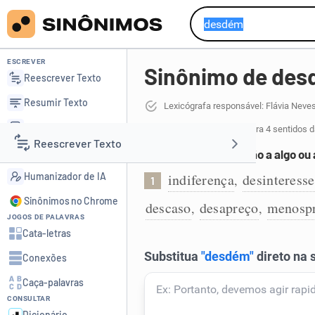
ESCREVER
Sinônimo de de
Reescrever Texto
Resumir Texto
Lexicógrafa responsável: Flávia Neve
Corrigir Texto
37 sinônimos de desdém
para 4 sentidos d
Reescrever Texto
Detector de IA
Indiferença em relação a algo ou
Humanizador de IA
indiferença
desinteresse
,
1
Resumir Texto
Sinônimos no Chrome
descaso
desapreço
menosp
,
,
JOGOS DE PALAVRAS
Corrigir Texto
Cata-letras
Conexões
Detector de IA
Caça-palavras
CONSULTAR
Humanizador de IA
Dicionário