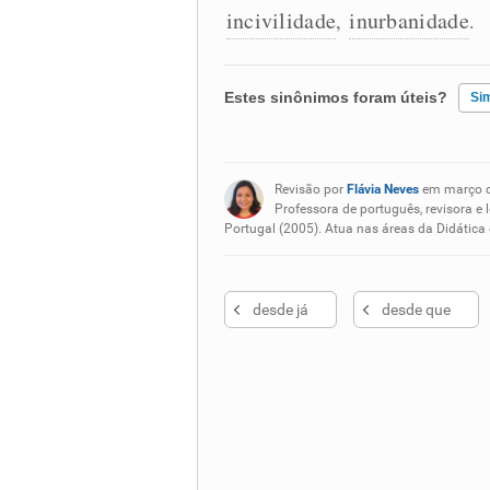
incivilidade
inurbanidade
,
.
Estes sinônimos foram úteis?
Si
Existem sinônimos incorretos
Revisão por
Flávia Neves
em março 
Nenhum dos sinônimos apresent
Professora de português, revisora e 
Portugal (2005). Atua nas áreas da Didática
Outro
desde já
desde que