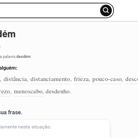
sdém
s
a palavra
desdém
:
 alguém:
distância
distanciamento
frieza
pouco-caso
desc
,
,
,
,
,
rezo
menoscabo
desdenho
,
,
.