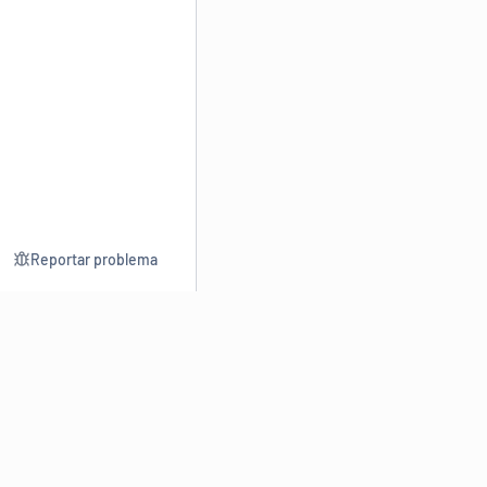
Reportar problema
Consultar
Escrev
Dicionário
Reescre
Sinônimos
Parafra