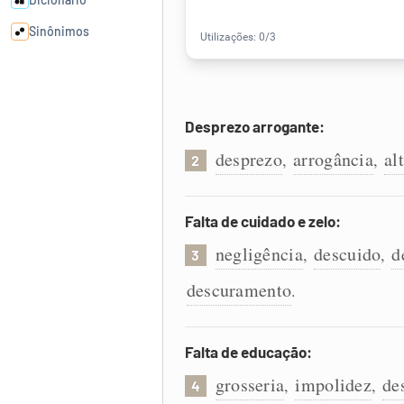
Sinônimos
Cata-letras
Desprezo arrogante:
Conexões
desprezo
arrogância
al
,
,
2
Caça-palavras
Falta de cuidado e zelo:
negligência
descuido
d
,
,
3
Dicionário
descuramento
.
Sinônimos
Falta de educação:
grosseria
impolidez
de
,
,
4