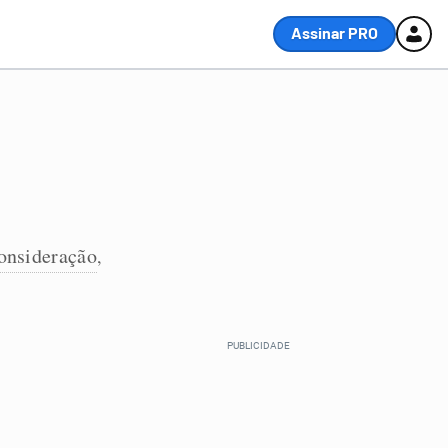
Assinar PRO
onsideração
,