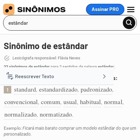
Assinar PRO
MENU
Sinônimo de estândar
Lexicógrafa responsável: Flávia Neves
22 sinônimos de estândar
para 2 sentidos da palavra
estândar
:
Reescrever Texto
Que tem características comuns e padronizadas:
standard
estandardizado
padronizado
,
,
,
1
Resumir Texto
convencional
comum
usual
habitual
normal
,
,
,
,
,
Corrigir Texto
normalizado
normatizado
,
.
Exemplo:
Ficará mais barato comprar um modelo estândar do que um
Detector de IA
personalizado.