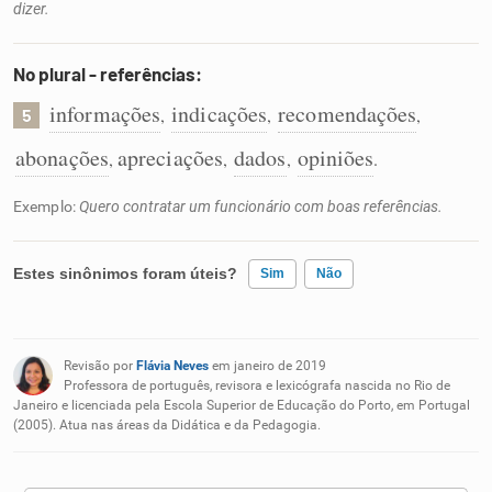
dizer.
No plural - referências:
informações
indicações
recomendações
,
,
,
5
abonações
apreciações
dados
opiniões
,
,
,
.
Exemplo:
Quero contratar um funcionário com boas referências.
Estes sinônimos foram úteis?
Sim
Não
Existem sinônimos incorretos
Revisão por
Flávia Neves
em janeiro de 2019
Nenhum dos sinônimos apresentados me ajudou
Professora de português, revisora e lexicógrafa nascida no Rio de
Janeiro e licenciada pela Escola Superior de Educação do Porto, em Portugal
(2005). Atua nas áreas da Didática e da Pedagogia.
Outro