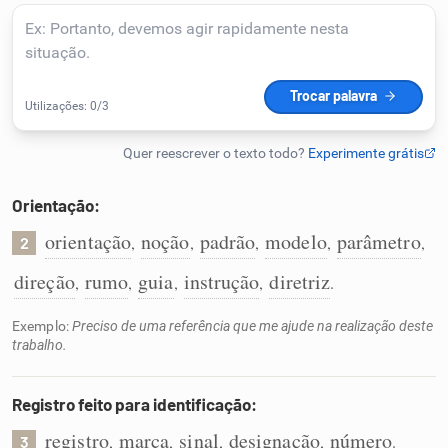
Humanizador de IA
Cata-letras
Conexões
Orientação:
orientação
noção
padrão
modelo
parâmetro
,
,
,
,
,
2
Caça-palavras
direção
rumo
guia
instrução
diretriz
,
,
,
,
.
Exemplo:
Preciso de uma referência que me ajude na realização deste
trabalho.
Dicionário
Registro feito para identificação:
Sinônimos
registro
marca
sinal
designação
número
,
,
,
,
.
3