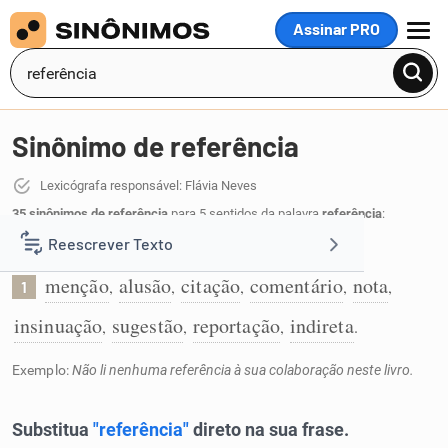
Assinar PRO
MENU
Sinônimo de referência
Lexicógrafa responsável: Flávia Neves
35 sinônimos de referência
para 5 sentidos da palavra
referência
:
Reescrever Texto
Menção:
menção
alusão
citação
comentário
nota
,
,
,
,
,
1
Resumir Texto
insinuação
sugestão
reportação
indireta
,
,
,
.
Corrigir Texto
Exemplo:
Não li nenhuma referência à sua colaboração neste livro.
Detector de IA