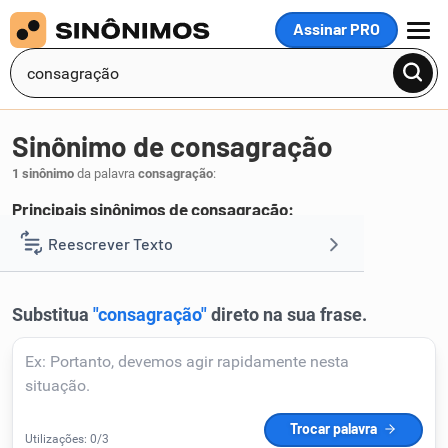
Assinar PRO
MENU
Sinônimo de consagração
1 sinônimo
da palavra
consagração
:
Principais sinônimos de consagração:
glorificação
Reescrever Texto
.
1
Resumir Texto
Corrigir Texto
Detector de IA