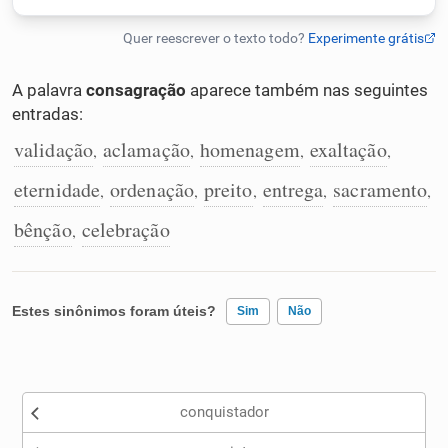
Humanizador de IA
A palavra
consagração
aparece também nas seguintes
entradas:
Cata-letras
validação
aclamação
homenagem
exaltação
,
,
,
,
eternidade
ordenação
preito
entrega
sacramento
,
,
,
,
,
Conexões
bênção
celebração
,
Caça-palavras
Estes sinônimos foram úteis?
Sim
Não
Dicionário
Existem sinônimos incorretos
conquistador
Sinônimos
Nenhum dos sinônimos apresentados me ajudou