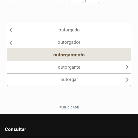
Existem sinônimos incorretos
outorgado
Nenhum dos sinônimos apresentados me ajudou
outorgador
Outro
outorgamento
outorgante
outorgar
Consultar