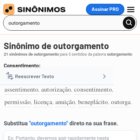
Assinar PRO
MENU
Sinônimo de outorgamento
21 sinônimos de outorgamento
para 5 sentidos da palavra
outorgamento
:
Consentimento:
aprovação
anuência
aquiescência
Reescrever Texto
,
,
,
1
assentimento
autorização
consentimento
,
,
,
Resumir Texto
permissão
licença
anuição
beneplácito
outorga
,
,
,
,
.
Corrigir Texto
Detector de IA