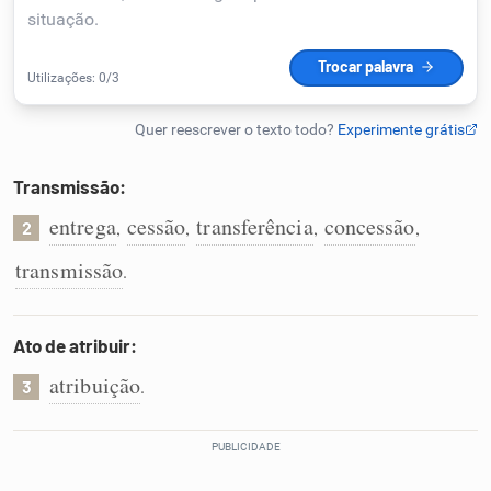
Humanizador de IA
Cata-letras
Transmissão:
Conexões
entrega
cessão
transferência
concessão
,
,
,
,
2
transmissão
.
Caça-palavras
Ato de atribuir:
atribuição
.
3
Dicionário
Sinônimos