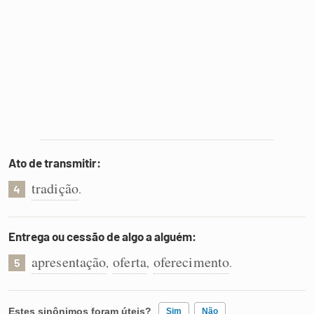
Ato de transmitir:
tradição
.
4
Entrega ou cessão de algo a alguém:
apresentação
oferta
oferecimento
,
,
.
5
Estes sinônimos foram úteis?
Sim
Não