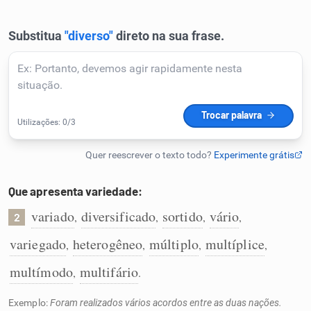
Humanizador de IA
Cata-letras
Conexões
Caça-palavras
Que apresenta variedade:
variado
diversificado
sortido
vário
,
,
,
,
2
variegado
heterogêneo
múltiplo
multíplice
,
,
,
,
Dicionário
multímodo
multifário
,
.
Sinônimos
Exemplo:
Foram realizados vários acordos entre as duas nações.