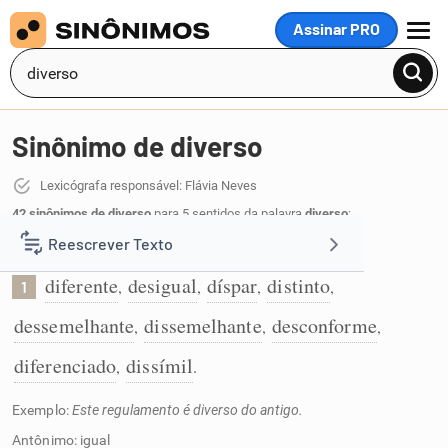
Assinar PRO
MENU
Sinônimo de diverso
Lexicógrafa responsável: Flávia Neves
42 sinônimos de diverso
para 5 sentidos da palavra
diverso
:
Reescrever Texto
Que não é igual:
diferente
desigual
díspar
distinto
,
,
,
,
1
Resumir Texto
dessemelhante
dissemelhante
desconforme
,
,
,
Corrigir Texto
diferenciado
dissímil
,
.
Exemplo:
Este regulamento é diverso do antigo.
Detector de IA
Antônimo: igual