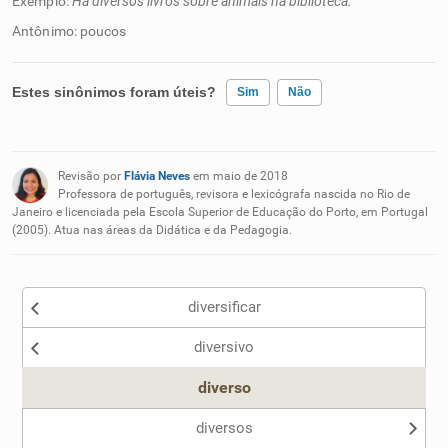
Exemplo:
Há diversos livros sobre animais na biblioteca.
Antônimo: poucos
Estes sinônimos foram úteis?
Sim
Não
Existem sinônimos incorretos
Revisão por
Flávia Neves
em maio de 2018
Nenhum dos sinônimos apresentados me ajudou
Professora de português, revisora e lexicógrafa nascida no Rio de
Janeiro e licenciada pela Escola Superior de Educação do Porto, em Portugal
(2005). Atua nas áreas da Didática e da Pedagogia.
Outro
diversificar
diversivo
diverso
diversos