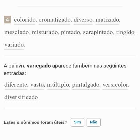
colorido
cromatizado
diverso
matizado
,
,
,
,
4
mesclado
misturado
pintado
sarapintado
tingido
,
,
,
,
,
variado
.
A palavra
variegado
aparece também nas seguintes
entradas:
diferente
vasto
múltiplo
pintalgado
versicolor
,
,
,
,
,
diversificado
Estes sinônimos foram úteis?
Sim
Não