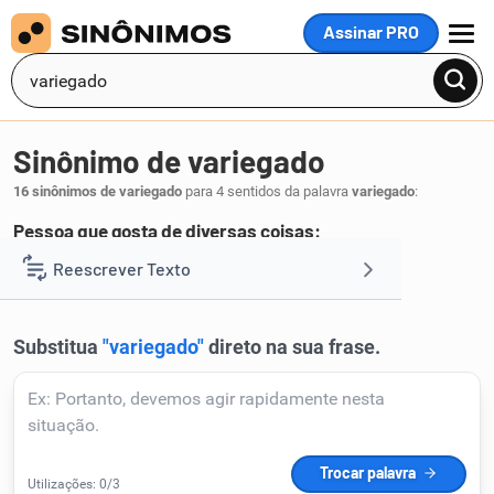
Assinar PRO
MENU
Sinônimo de variegado
16 sinônimos de variegado
para 4 sentidos da palavra
variegado
:
Pessoa que gosta de diversas coisas:
eclético
Reescrever Texto
.
1
Resumir Texto
Corrigir Texto
Detector de IA