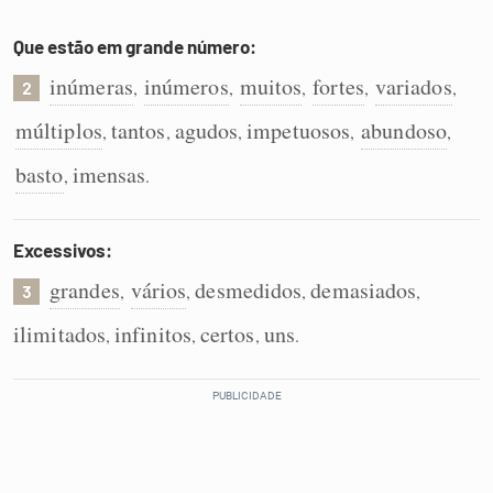
Que estão em grande número:
inúmeras
inúmeros
muitos
fortes
variados
,
,
,
,
,
2
múltiplos
tantos
agudos
impetuosos
abundoso
,
,
,
,
,
basto
imensas
,
.
Excessivos:
grandes
vários
desmedidos
demasiados
,
,
,
,
3
ilimitados
infinitos
certos
uns
,
,
,
.