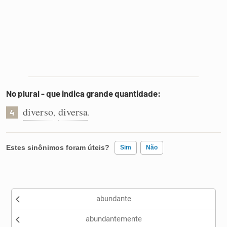
No plural - que indica grande quantidade:
diverso
diversa
,
.
4
Estes sinônimos foram úteis?
Sim
Não
Existem sinônimos incorretos
abundante
Nenhum dos sinônimos apresentados me ajudou
abundantemente
Outro