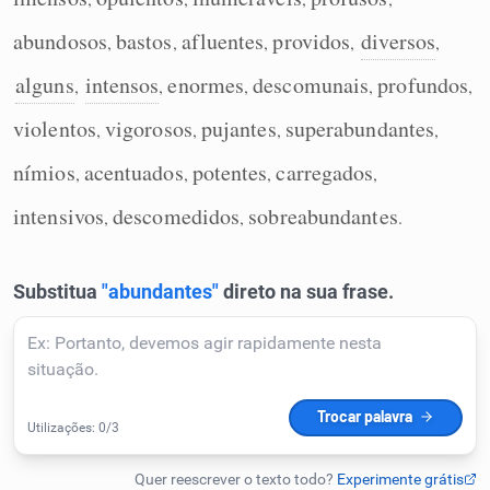
Humanizador de IA
abundosos
bastos
afluentes
providos
diversos
,
,
,
,
,
alguns
intensos
enormes
descomunais
profundos
,
,
,
,
,
violentos
vigorosos
pujantes
superabundantes
,
,
,
,
Cata-letras
nímios
acentuados
potentes
carregados
,
,
,
,
Conexões
intensivos
descomedidos
sobreabundantes
,
,
.
Caça-palavras
Dicionário
Sinônimos