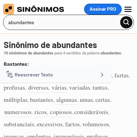
Assinar PRO
MENU
Sinônimo de abundantes
70 sinônimos de abundantes
para 4 sentidos da palavra
abundantes
:
Bastantes:
muitas
diferentes
numerosas
copiosas
fartas
Reescrever Texto
,
,
,
,
,
1
profusas
diversas
várias
variadas
tantas
,
,
,
,
,
Resumir Texto
múltiplas
bastantes
algumas
umas
certas
,
,
,
,
,
Corrigir Texto
numerosos
ricos
copiosos
consideráveis
,
,
,
,
substanciais
excessivos
fartos
volumosos
,
,
,
,
Detector de IA
imensos
opulentos
inumeráveis
profusos
,
,
,
,