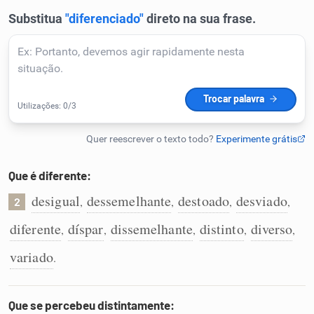
Humanizador de IA
Cata-letras
Conexões
Caça-palavras
Que é diferente:
desigual
dessemelhante
destoado
desviado
,
,
,
,
2
diferente
díspar
dissemelhante
distinto
diverso
,
,
,
,
,
Dicionário
variado
.
Sinônimos
Que se percebeu distintamente: