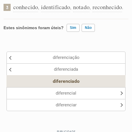
conhecido
identificado
notado
reconhecido
,
,
,
.
3
Estes sinônimos foram úteis?
Sim
Não
Existem sinônimos incorretos
diferenciação
Nenhum dos sinônimos apresentados me ajudou
diferenciada
Outro
diferenciado
diferencial
diferenciar