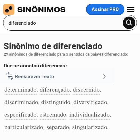
Assinar PRO
MENU
Sinônimo de diferenciado
29 sinônimos de diferenciado
para 3 sentidos da palavra
diferenciado
:
Que se apontou diferenças:
assinalado
caracterizado
desigualado
Reescrever Texto
,
,
,
1
determinado
diferençado
discernido
,
,
,
Resumir Texto
discriminado
distinguido
diversificado
,
,
,
Corrigir Texto
especificado
estremado
individualizado
,
,
,
particularizado
separado
singularizado
,
,
.
Detector de IA