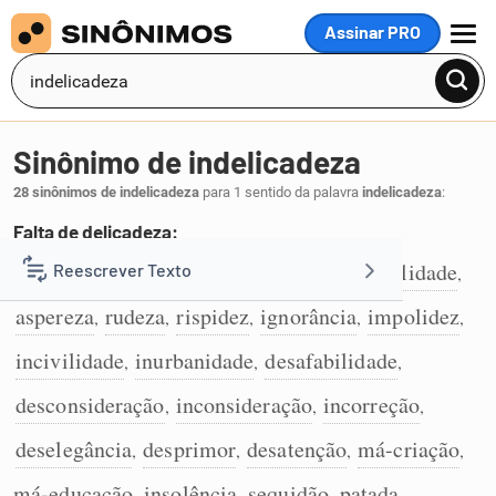
Assinar PRO
MENU
Sinônimo de indelicadeza
28 sinônimos de indelicadeza
para 1 sentido da palavra
indelicadeza
:
Falta de delicadeza:
descortesia
grosseria
estupidez
brutalidade
Reescrever Texto
,
,
,
,
1
aspereza
rudeza
rispidez
ignorância
impolidez
,
,
,
,
,
Resumir Texto
incivilidade
inurbanidade
desafabilidade
,
,
,
Corrigir Texto
desconsideração
inconsideração
incorreção
,
,
,
deselegância
desprimor
desatenção
má-criação
,
,
,
,
Detector de IA
má-educação
insolência
sequidão
patada
,
,
,
,