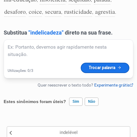
Humanizador de IA
desaforo
coice
secura
rusticidade
agrestia
,
,
,
,
.
Cata-letras
Conexões
Caça-palavras
Estes sinônimos foram úteis?
Sim
Não
Dicionário
Existem sinônimos incorretos
Sinônimos
indelével
Nenhum dos sinônimos apresentados me ajudou