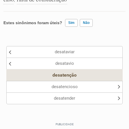
Estes sinônimos foram úteis?
Sim
Não
Existem sinônimos incorretos
desataviar
Nenhum dos sinônimos apresentados me ajudou
desatavio
Outro
desatenção
desatencioso
desatender