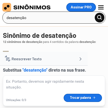
Assinar PRO
MENU
Sinônimo de desatenção
12 sinônimos de desatenção
para 4 sentidos da palavra
desatenção
:
distração
divagação
,
.
1
Reescrever Texto
Resumir Texto
Corrigir Texto
Detector de IA