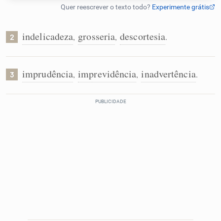
Humanizador de IA
indelicadeza
grosseria
descortesia
,
,
.
2
Cata-letras
imprudência
imprevidência
inadvertência
,
,
.
3
Conexões
Caça-palavras
Dicionário
Sinônimos