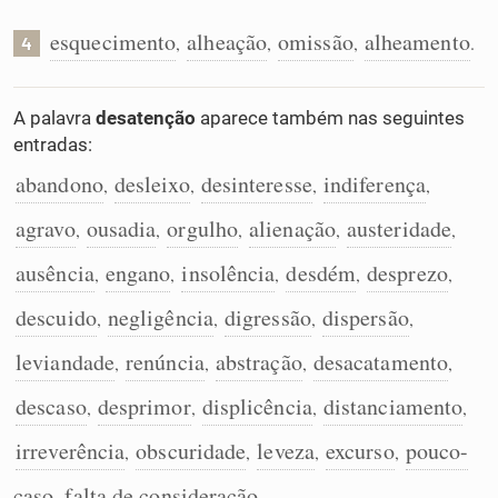
esquecimento
alheação
omissão
alheamento
,
,
,
.
4
A palavra
desatenção
aparece também nas seguintes
entradas:
abandono
desleixo
desinteresse
indiferença
,
,
,
,
agravo
ousadia
orgulho
alienação
austeridade
,
,
,
,
,
ausência
engano
insolência
desdém
desprezo
,
,
,
,
,
descuido
negligência
digressão
dispersão
,
,
,
,
leviandade
renúncia
abstração
desacatamento
,
,
,
,
descaso
desprimor
displicência
distanciamento
,
,
,
,
irreverência
obscuridade
leveza
excurso
pouco-
,
,
,
,
caso
falta de consideração
,