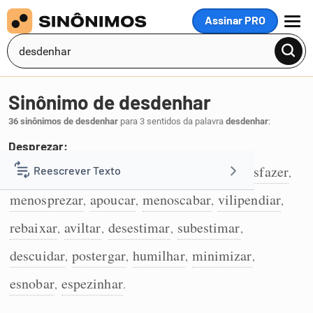
Assinar PRO
MENU
Sinônimo de desdenhar
36 sinônimos de desdenhar
para 3 sentidos da palavra
desdenhar
:
Desprezar:
desprezar
desconsiderar
depreciar
desfazer
Reescrever Texto
,
,
,
,
1
menosprezar
apoucar
menoscabar
vilipendiar
,
,
,
,
Resumir Texto
rebaixar
aviltar
desestimar
subestimar
,
,
,
,
Corrigir Texto
descuidar
postergar
humilhar
minimizar
,
,
,
,
esnobar
espezinhar
,
.
Detector de IA