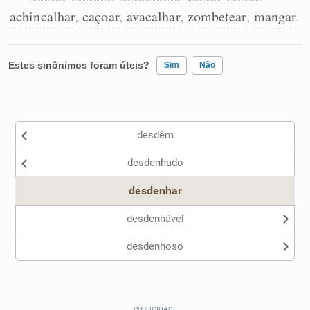
achincalhar
caçoar
avacalhar
zombetear
mangar
,
,
,
,
.
Estes sinônimos foram úteis?
Sim
Não
Existem sinônimos incorretos
desdém
Nenhum dos sinônimos apresentados me ajudou
desdenhado
Outro
desdenhar
desdenhável
desdenhoso