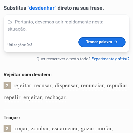
Humanizador de IA
Cata-letras
Conexões
Caça-palavras
Rejeitar com desdém:
rejeitar
recusar
dispensar
renunciar
repudiar
,
,
,
,
,
2
repelir
enjeitar
rechaçar
,
,
.
Dicionário
Troçar:
Sinônimos
troçar
zombar
escarnecer
gozar
mofar
,
,
,
,
,
3