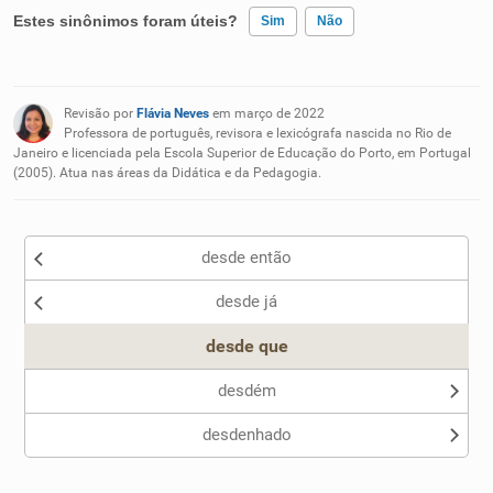
Estes sinônimos foram úteis?
Sim
Não
Existem sinônimos incorretos
Revisão por
Flávia Neves
em março de 2022
Nenhum dos sinônimos apresentados me ajudou
Professora de português, revisora e lexicógrafa nascida no Rio de
Janeiro e licenciada pela Escola Superior de Educação do Porto, em Portugal
(2005). Atua nas áreas da Didática e da Pedagogia.
Outro
desde então
desde já
desde que
desdém
desdenhado