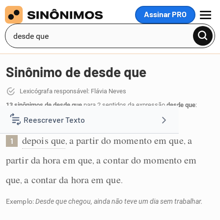
Assinar PRO
MENU
Sinônimo de desde que
Lexicógrafa responsável: Flávia Neves
13 sinônimos de desde que
para 2 sentidos da expressão
desde que
:
Reescrever Texto
A partir do momento em que:
depois que
a partir do momento em que
a
,
,
1
Resumir Texto
partir da hora em que
a contar do momento em
,
Corrigir Texto
que
a contar da hora em que
,
.
Exemplo:
Desde que chegou, ainda não teve um dia sem trabalhar.
Detector de IA