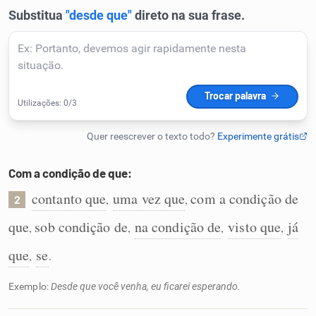
Humanizador de IA
Cata-letras
Conexões
Com a condição de que:
Caça-palavras
contanto que
uma vez que
com a condição de
,
,
2
que
sob condição de
na condição de
visto que
já
,
,
,
,
Dicionário
que
se
,
.
Exemplo:
Desde que você venha, eu ficarei esperando.
Sinônimos