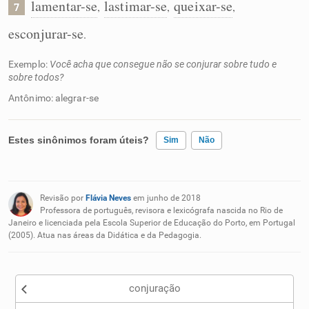
lamentar-se
lastimar-se
queixar-se
,
,
,
7
esconjurar-se
.
Exemplo:
Você acha que consegue não se conjurar sobre tudo e
sobre todos?
Antônimo: alegrar-se
Estes sinônimos foram úteis?
Sim
Não
Existem sinônimos incorretos
Revisão por
Flávia Neves
em junho de 2018
Nenhum dos sinônimos apresentados me ajudou
Professora de português, revisora e lexicógrafa nascida no Rio de
Janeiro e licenciada pela Escola Superior de Educação do Porto, em Portugal
(2005). Atua nas áreas da Didática e da Pedagogia.
Outro
conjuração