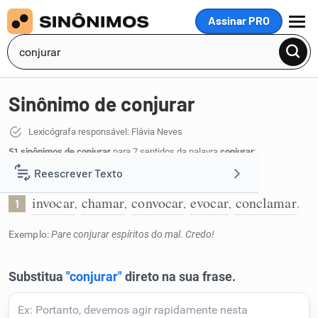
Assinar PRO
MENU
Sinônimo de conjurar
Lexicógrafa responsável: Flávia Neves
51 sinônimos de conjurar
para 7 sentidos da palavra
conjurar
:
Reescrever Texto
Invocar forças malignas:
invocar
chamar
convocar
evocar
conclamar
,
,
,
,
.
1
Resumir Texto
Exemplo:
Pare conjurar espíritos do mal. Credo!
Corrigir Texto
Detector de IA