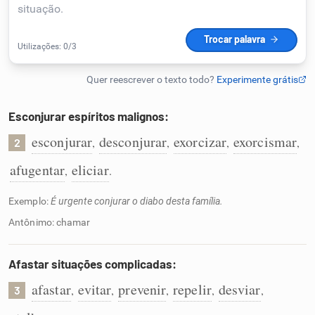
Humanizador de IA
Cata-letras
Esconjurar espíritos malignos:
Conexões
esconjurar
desconjurar
exorcizar
exorcismar
,
,
,
,
2
afugentar
eliciar
,
.
Caça-palavras
Exemplo:
É urgente conjurar o diabo desta família.
Antônimo: chamar
Dicionário
Afastar situações complicadas:
afastar
evitar
prevenir
repelir
desviar
,
,
,
,
,
3
Sinônimos