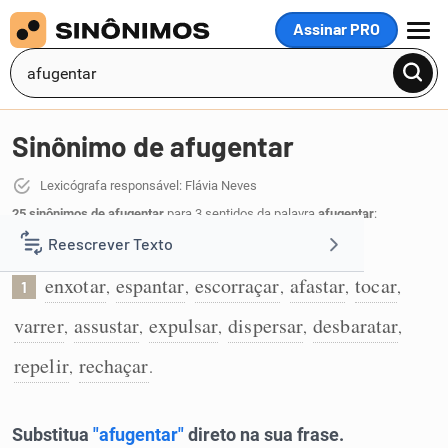
Assinar PRO
MENU
Sinônimo de afugentar
Lexicógrafa responsável: Flávia Neves
25 sinônimos de afugentar
para 3 sentidos da palavra
afugentar
:
Reescrever Texto
Enxotar, pondo em fuga:
enxotar
espantar
escorraçar
afastar
tocar
,
,
,
,
,
1
Resumir Texto
varrer
assustar
expulsar
dispersar
desbaratar
,
,
,
,
,
Corrigir Texto
repelir
rechaçar
,
.
Detector de IA