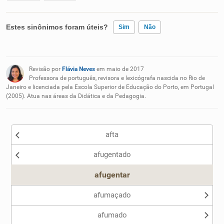
Estes sinônimos foram úteis?
Sim
Não
Existem sinônimos incorretos
Revisão por
Flávia Neves
em maio de 2017
Nenhum dos sinônimos apresentados me ajudou
Professora de português, revisora e lexicógrafa nascida no Rio de
Janeiro e licenciada pela Escola Superior de Educação do Porto, em Portugal
(2005). Atua nas áreas da Didática e da Pedagogia.
Outro
afta
afugentado
afugentar
afumaçado
afumado