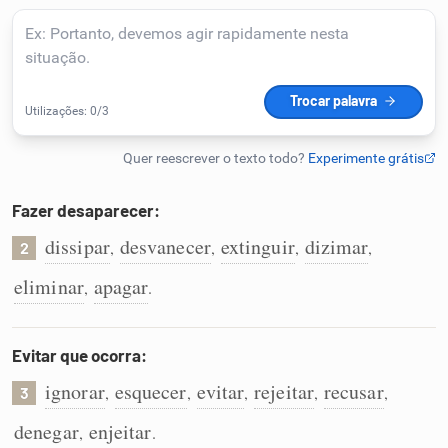
Humanizador de IA
Cata-letras
Conexões
Fazer desaparecer:
dissipar
desvanecer
extinguir
dizimar
,
,
,
,
Caça-palavras
2
eliminar
apagar
,
.
Evitar que ocorra:
Dicionário
ignorar
esquecer
evitar
rejeitar
recusar
,
,
,
,
,
3
Sinônimos
denegar
enjeitar
,
.