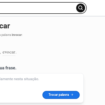
car
a palavra
invocar
:
evocar
,
.