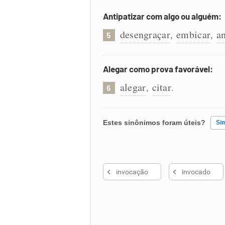
Antipatizar com algo ou alguém:
desengraçar
embicar
an
,
,
5
Alegar como prova favorável:
alegar
citar
,
.
6
Estes sinônimos foram úteis?
Si
Existem sinônimos incorretos
invocação
invocado
Nenhum dos sinônimos apresent
Outro