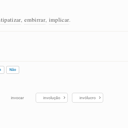
tipatizar
embirrar
implicar
,
,
.
m
Não
invocar
involução
invólucro
ados me ajudou