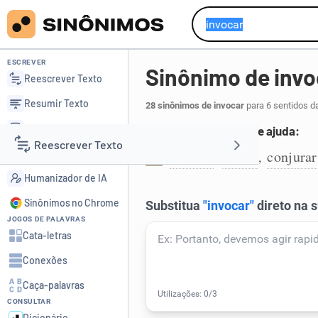
ESCREVER
Sinônimo de invo
Reescrever Texto
Resumir Texto
28 sinônimos de invocar
para 6 sentidos d
Corrigir Texto
Chamar em proteção e ajuda:
Reescrever Texto
Detector de IA
chamar
apelar
conjurar
,
,
1
Humanizador de IA
Resumir Texto
Sinônimos no Chrome
JOGOS DE PALAVRAS
Corrigir Texto
Cata-letras
Conexões
Detector de IA
Caça-palavras
CONSULTAR
Humanizador de IA
Dicionário