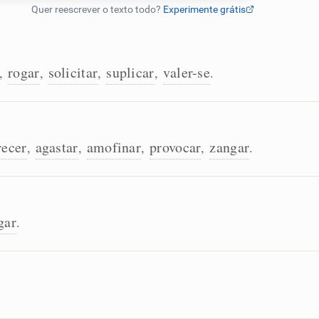
rogar
solicitar
suplicar
valer-se
,
,
,
,
.
recer
agastar
amofinar
provocar
zangar
,
,
,
,
.
gar
.