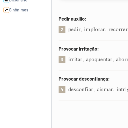
Sinônimos
Pedir auxílio:
Cata-letras
pedir
implorar
recorrer
,
,
2
Conexões
Provocar irritação:
irritar
apoquentar
abor
,
,
Caça-palavras
3
Provocar desconfiança:
desconfiar
cismar
intri
,
,
4
Dicionário
Sinônimos