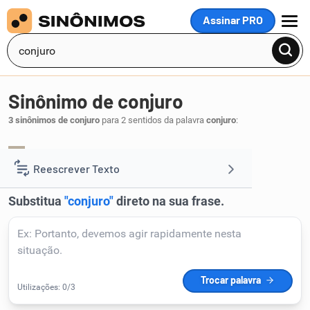
Assinar PRO
MENU
Sinônimo de conjuro
3 sinônimos de conjuro
para 2 sentidos da palavra
conjuro
:
conjuração
.
1
Reescrever Texto
Resumir Texto
Corrigir Texto
Detector de IA