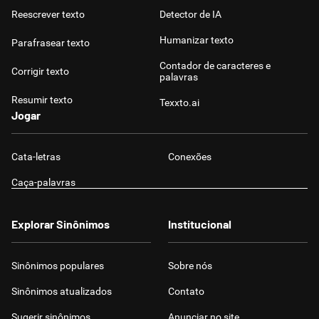
Reescrever texto
Detector de IA
Humanizar texto
Parafrasear texto
Contador de caracteres e
Corrigir texto
palavras
Resumir texto
Texxto.ai
Jogar
Cata-letras
Conexões
Caça-palavras
Explorar Sinônimos
Institucional
Sinônimos populares
Sobre nós
Sinônimos atualizados
Contato
Sugerir sinônimos
Anunciar no site