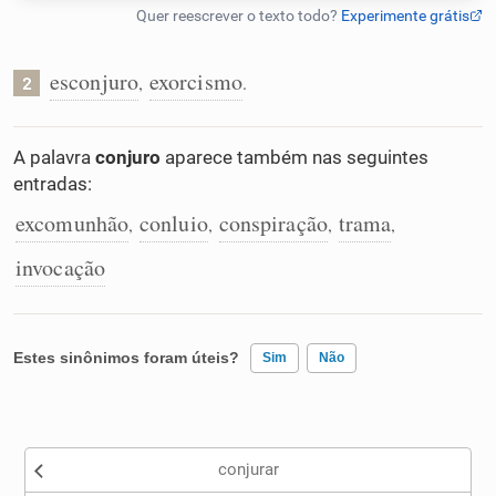
Humanizador de IA
esconjuro
exorcismo
,
.
2
Cata-letras
A palavra
conjuro
aparece também nas seguintes
entradas:
Conexões
excomunhão
conluio
conspiração
trama
,
,
,
,
invocação
Caça-palavras
Estes sinônimos foram úteis?
Sim
Não
Dicionário
Existem sinônimos incorretos
Sinônimos
conjurar
Nenhum dos sinônimos apresentados me ajudou