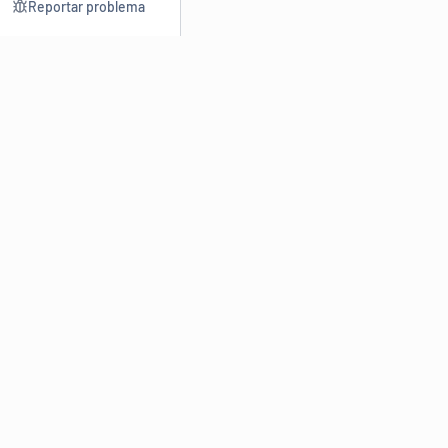
Reportar problema
Consultar
Escrev
Dicionário
Reescre
Sinônimos
Parafra
Conjugação
Corrigir
Antônimos
Resumir
O
Dicionário Online de Sinônimos
é parte do
Dicio.com.br
e
conta com mais de 30 mil sinônimos de palavras e de expressões
em português do Brasil.