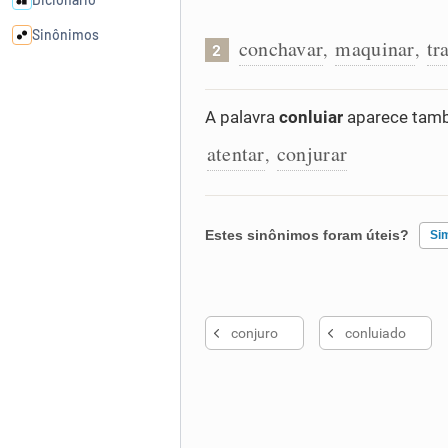
Sinônimos
conchavar
maquinar
tr
,
,
2
Cata-letras
A palavra
conluiar
aparece tamb
atentar
conjurar
Conexões
,
Caça-palavras
Estes sinônimos foram úteis?
Si
Existem sinônimos incorretos
Dicionário
conjuro
conluiado
Nenhum dos sinônimos apresent
Sinônimos
Outro