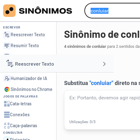
ESCREVER
Sinônimo de conl
Reescrever Texto
Resumir Texto
4 sinônimos de conluiar
para 2 sentidos da
Corrigir Texto
conspirar
.
1
Reescrever Texto
Detector de IA
Humanizador de IA
Resumir Texto
Sinônimos no Chrome
JOGOS DE PALAVRAS
Corrigir Texto
Cata-letras
Conexões
Detector de IA
Caça-palavras
CONSULTAR
Humanizador de IA
Dicionário