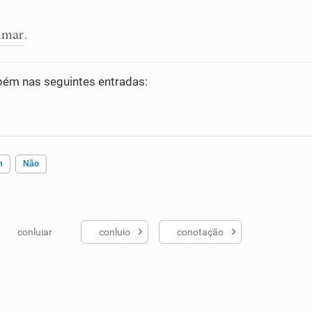
amar
.
ém nas seguintes entradas:
m
Não
conluiar
conluio
conotação
ados me ajudou