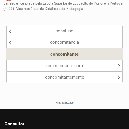
Janeiro e licenciada pela Escola Superior de Educação do Porto, em Portugal
(2005). Atua nas áreas da Didática e da Pedagogia.
Outro
concluso
concomitância
concomitante
concomitante com
concomitantemente
Consultar