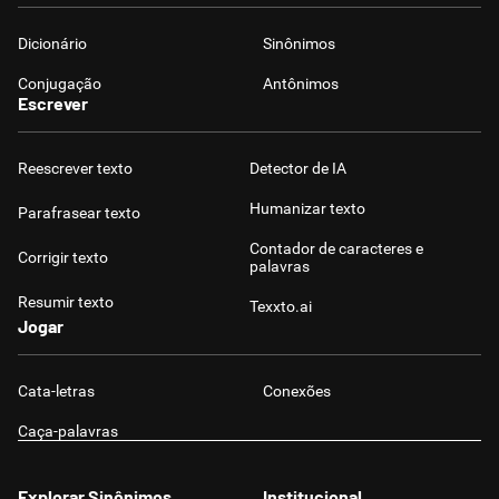
Dicionário
Sinônimos
Conjugação
Antônimos
Escrever
Reescrever texto
Detector de IA
Humanizar texto
Parafrasear texto
Contador de caracteres e
Corrigir texto
palavras
Resumir texto
Texxto.ai
Jogar
Cata-letras
Conexões
Caça-palavras
Explorar Sinônimos
Institucional