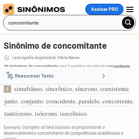
Assinar PRO
MENU
Sinônimo de concomitante
Lexicógrafa responsável: Flávia Neves
29 sinônimos de concomitante
para 3 sentidos da palavra
concomitante
:
Reescrever Texto
Que acontece ao mesmo tempo:
simultâneo
sincrônico
síncrono
coexistente
,
,
,
,
1
Resumir Texto
junto
conjunto
coincidente
paralelo
concorrente
,
,
,
,
,
Corrigir Texto
tautócrono
isócrono
isocrônico
,
,
.
Exemplo:
O projeto só terá sucesso se proporcionar o
Detector de IA
desenvolvimento concomitante de competências acadêmicas e