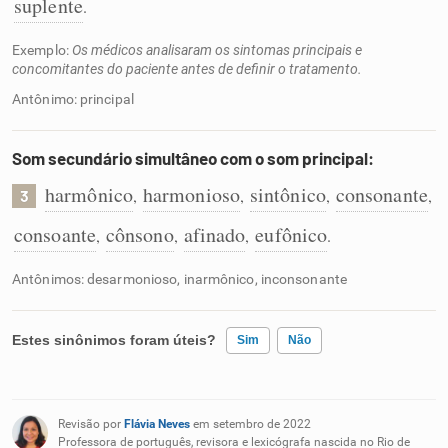
suplente
.
Exemplo:
Os médicos analisaram os sintomas principais e
concomitantes do paciente antes de definir o tratamento.
Antônimo: principal
Som secundário simultâneo com o som principal:
harmônico
harmonioso
sintônico
consonante
,
,
,
,
3
consoante
cônsono
afinado
eufônico
,
,
,
.
Antônimos: desarmonioso, inarmônico, inconsonante
Estes sinônimos foram úteis?
Sim
Não
Existem sinônimos incorretos
Revisão por
Flávia Neves
em setembro de 2022
Nenhum dos sinônimos apresentados me ajudou
Professora de português, revisora e lexicógrafa nascida no Rio de