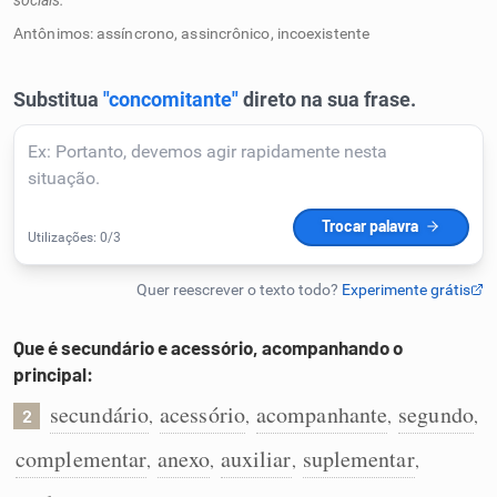
sociais.
Humanizador de IA
Antônimos: assíncrono, assincrônico, incoexistente
Cata-letras
Conexões
Caça-palavras
Que é secundário e acessório, acompanhando o
principal:
Dicionário
secundário
acessório
acompanhante
segundo
,
,
,
,
2
complementar
anexo
auxiliar
suplementar
,
,
,
,
Sinônimos