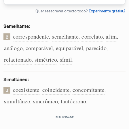
Humanizador de IA
Semelhante:
correspondente
semelhante
correlato
afim
,
,
,
,
2
Cata-letras
análogo
comparável
equiparável
parecido
,
,
,
,
Conexões
relacionado
simétrico
símil
,
,
.
Caça-palavras
Simultâneo:
coexistente
coincidente
concomitante
,
,
,
3
simultâneo
sincrônico
tautócrono
,
,
.
Dicionário
Sinônimos