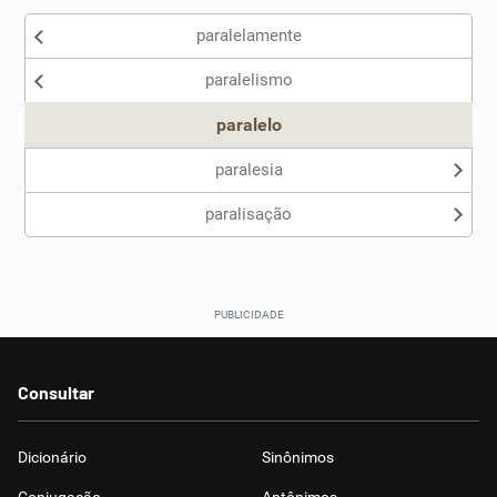
paralelamente
Nenhum dos sinônimos apresentados me ajudou
paralelismo
Outro
paralelo
paralesia
paralisação
Consultar
Dicionário
Sinônimos