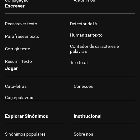
Conjugação
Antônimos
Escrever
Reescrever texto
Detector de IA
Humanizar texto
Parafrasear texto
Contador de caracteres e
Corrigir texto
palavras
Resumir texto
Texxto.ai
Jogar
Cata-letras
Conexões
Caça-palavras
Explorar Sinônimos
Institucional
Sinônimos populares
Sobre nós