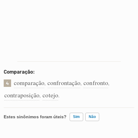
Comparação:
comparação
confrontação
confronto
,
,
,
4
contraposição
cotejo
,
.
Estes sinônimos foram úteis?
Sim
Não
Existem sinônimos incorretos