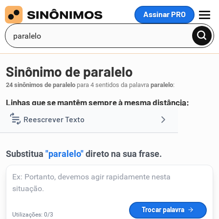
Assinar PRO
MENU
Sinônimo de paralelo
24 sinônimos de paralelo
para 4 sentidos da palavra
paralelo
:
Linhas que se mantêm sempre à mesma distância:
equidistante
colateral
Reescrever Texto
,
.
1
Resumir Texto
Corrigir Texto
Detector de IA