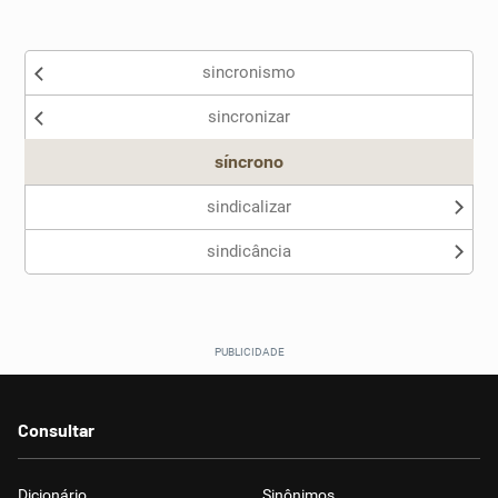
Existem sinônimos incorretos
sincronismo
Nenhum dos sinônimos apresentados me ajudou
sincronizar
Outro
síncrono
sindicalizar
sindicância
Consultar
Dicionário
Sinônimos