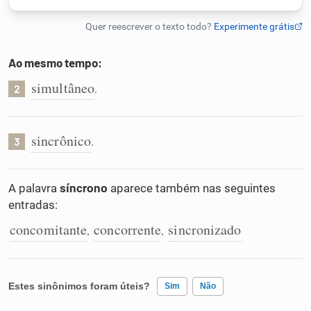
Humanizador de IA
Ao mesmo tempo:
simultâneo
.
2
Cata-letras
Conexões
sincrônico
.
3
Caça-palavras
A palavra
síncrono
aparece também nas seguintes
entradas:
concomitante
concorrente
sincronizado
,
,
Dicionário
Estes sinônimos foram úteis?
Sinônimos
Sim
Não