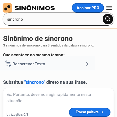
Assinar PRO
MENU
Sinônimo de síncrono
3 sinônimos de síncrono
para 3 sentidos da palavra
síncrono
:
Que acontece ao mesmo tempo:
conjunto
Reescrever Texto
.
1
Resumir Texto
Corrigir Texto
Detector de IA