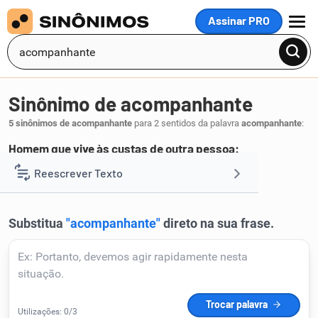
Assinar PRO
MENU
Sinônimo de acompanhante
5 sinônimos de acompanhante
para 2 sentidos da palavra
acompanhante
:
Homem que vive às custas de outra pessoa:
gigolô
Reescrever Texto
.
1
Resumir Texto
Corrigir Texto
Detector de IA