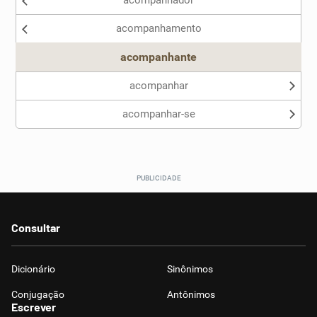
acompanhador
Nenhum dos sinônimos apresentados me ajudou
acompanhamento
Outro
acompanhante
acompanhar
acompanhar-se
Consultar
Dicionário
Sinônimos
Conjugação
Antônimos
Escrever