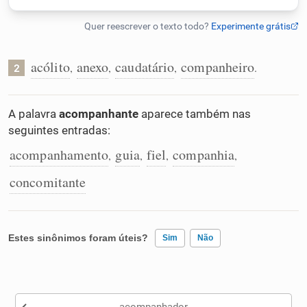
Humanizador de IA
acólito
anexo
caudatário
companheiro
,
,
,
.
2
Cata-letras
A palavra
acompanhante
aparece também nas
seguintes entradas:
Conexões
acompanhamento
guia
fiel
companhia
,
,
,
,
Caça-palavras
concomitante
Estes sinônimos foram úteis?
Sim
Não
Dicionário
Existem sinônimos incorretos
Sinônimos