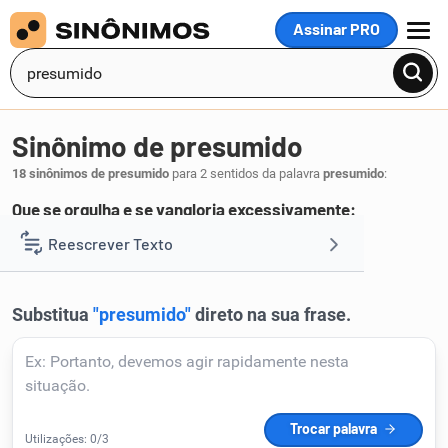
Assinar PRO
MENU
Sinônimo de presumido
18 sinônimos de presumido
para 2 sentidos da palavra
presumido
:
Que se orgulha e se vangloria excessivamente:
ufano
esnobe
snob
arrogante
Reescrever Texto
,
,
,
.
1
Resumir Texto
Corrigir Texto
Detector de IA