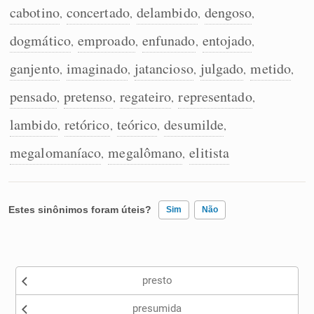
cabotino
concertado
delambido
dengoso
,
,
,
,
dogmático
emproado
enfunado
entojado
,
,
,
,
ganjento
imaginado
jatancioso
julgado
metido
,
,
,
,
,
pensado
pretenso
regateiro
representado
,
,
,
,
lambido
retórico
teórico
desumilde
,
,
,
,
megalomaníaco
megalômano
elitista
,
,
Estes sinônimos foram úteis?
Sim
Não
Existem sinônimos incorretos
presto
Nenhum dos sinônimos apresentados me ajudou
presumida
Outro