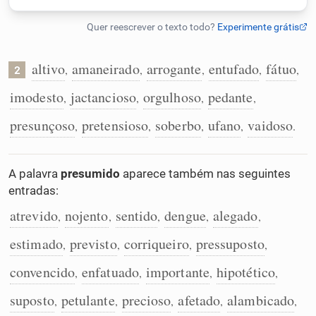
Humanizador de IA
altivo
amaneirado
arrogante
entufado
fátuo
,
,
,
,
,
2
Cata-letras
imodesto
jactancioso
orgulhoso
pedante
,
,
,
,
presunçoso
pretensioso
soberbo
ufano
vaidoso
,
,
,
,
.
Conexões
A palavra
presumido
aparece também nas seguintes
Caça-palavras
entradas:
atrevido
nojento
sentido
dengue
alegado
,
,
,
,
,
estimado
previsto
corriqueiro
pressuposto
,
,
,
,
Dicionário
convencido
enfatuado
importante
hipotético
,
,
,
,
Sinônimos
suposto
petulante
precioso
afetado
alambicado
,
,
,
,
,