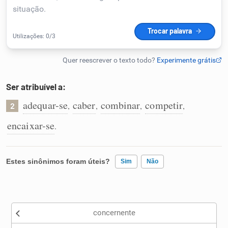
Humanizador de IA
Cata-letras
Ser atribuível a:
Conexões
adequar-se
caber
combinar
competir
,
,
,
,
2
encaixar-se
.
Caça-palavras
Estes sinônimos foram úteis?
Sim
Não
Dicionário
Existem sinônimos incorretos
Sinônimos
concernente
Nenhum dos sinônimos apresentados me ajudou