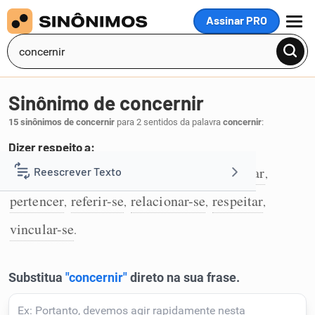
Assinar PRO
MENU
Sinônimo de concernir
15 sinônimos de concernir
para 2 sentidos da palavra
concernir
:
Dizer respeito a:
tocar
tanger
importar
afetar
interessar
Reescrever Texto
,
,
,
,
,
1
pertencer
referir-se
relacionar-se
respeitar
,
,
,
,
Resumir Texto
vincular-se
.
Corrigir Texto
Detector de IA