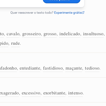
to
cavalo
grosseiro
grosso
indelicado
insultuoso
,
,
,
,
,
,
spido
rude
,
.
nfadonho
entediante
fastidioso
maçante
tedioso
,
,
,
,
.
exagerado
excessivo
exorbitante
intenso
,
,
,
.