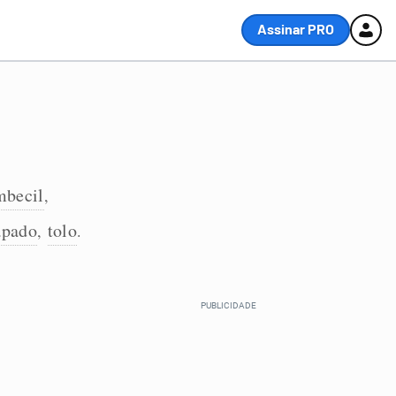
Assinar PRO
mbecil
,
apado
tolo
,
.