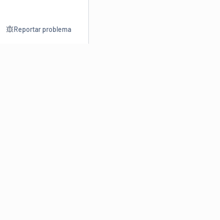
Reportar problema
Consultar
Escrev
Dicionário
Reescre
Sinônimos
Parafra
Conjugação
Corrigir
Antônimos
Resumir