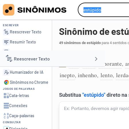
ESCREVER
Sinônimo de est
Reescrever Texto
Resumir Texto
49 sinônimos de estúpido
para 4 sentidos 
Corrigir Texto
Que não é inteligente:
Reescrever Texto
Detector de IA
anta
boçal
ignorante
a
,
,
,
1
Humanizador de IA
inepto
inhenho
lento
lerda
,
,
,
Resumir Texto
Sinônimos no Chrome
JOGOS DE PALAVRAS
Corrigir Texto
Cata-letras
Conexões
Detector de IA
Caça-palavras
CONSULTAR
Humanizador de IA
Dicionário