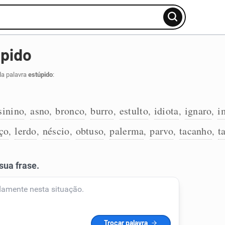
úpido
da palavra
estúpido
:
sinino
asno
bronco
burro
estulto
idiota
ignaro
i
,
,
,
,
,
,
,
ço
lerdo
néscio
obtuso
palerma
parvo
tacanho
t
,
,
,
,
,
,
,