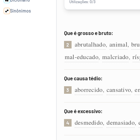
Sinônimos
Cata-letras
Que é grosso e bruto:
abrutalhado
animal
bru
,
,
2
Conexões
mal-educado
malcriado
rí
,
,
Caça-palavras
Que causa tédio:
aborrecido
cansativo
e
,
,
3
Dicionário
Que é excessivo:
Sinônimos
desmedido
demasiado
,
,
4