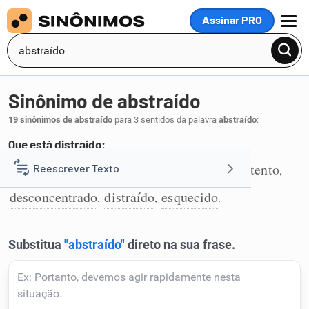
Assinar PRO
MENU
Sinônimo de abstraído
19 sinônimos de abstraído
para 3 sentidos da palavra
abstraído
:
Que está distraído:
alheado
abstrato
alheio
ausente
desatento
Reescrever Texto
,
,
,
,
,
1
desconcentrado
distraído
esquecido
,
,
.
Resumir Texto
Corrigir Texto
Detector de IA