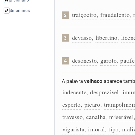
Sinônimos
traiçoeiro
fraudulento
,
,
2
Cata-letras
devasso
libertino
licen
,
,
3
Conexões
desonesto
garoto
patife
,
,
4
Caça-palavras
A palavra
velhaco
aparece tamb
indecente
desprezível
imu
,
,
Dicionário
esperto
pícaro
trampolinei
,
,
Sinônimos
travesso
canalha
miserável
,
,
vigarista
imoral
tipo
mali
,
,
,