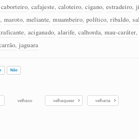
caborteiro
cafajeste
caloteiro
cigano
estradeiro
j
,
,
,
,
,
,
o
maroto
meliante
muambeiro
político
ribaldo
sa
,
,
,
,
,
,
traficante
aciganado
alarife
calhorda
mau-caráter
,
,
,
,
carrão
jaguara
,
m
Não
velhaco
velhaquear
velharia
ados me ajudou