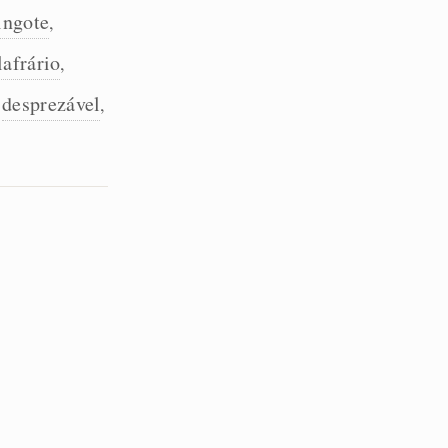
ingote
,
lafrário
,
desprezável
,
,