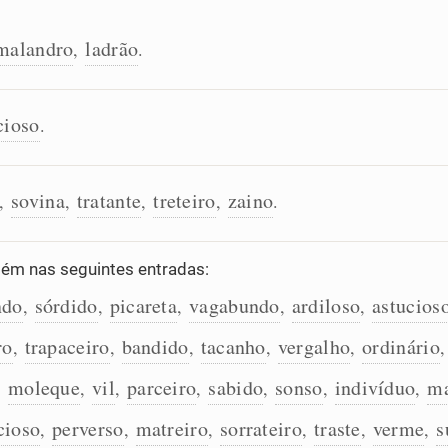
malandro
ladrão
,
.
cioso
.
sovina
tratante
treteiro
zaino
,
,
,
,
.
ém nas seguintes entradas:
ndo
sórdido
picareta
vagabundo
ardiloso
astucios
,
,
,
,
,
ro
trapaceiro
bandido
tacanho
vergalho
ordinário
,
,
,
,
,
moleque
vil
parceiro
sabido
sonso
indivíduo
ma
,
,
,
,
,
,
,
cioso
perverso
matreiro
sorrateiro
traste
verme
s
,
,
,
,
,
,