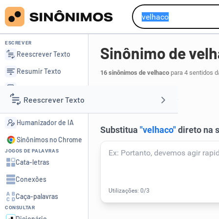
ESCREVER
Sinônimo de vel
Reescrever Texto
Resumir Texto
16 sinônimos de velhaco
para 4 sentidos d
Corrigir Texto
safado
sacana
,
.
1
Reescrever Texto
Detector de IA
Humanizador de IA
Resumir Texto
Sinônimos no Chrome
JOGOS DE PALAVRAS
Corrigir Texto
Cata-letras
Conexões
Detector de IA
Caça-palavras
CONSULTAR
Humanizador de IA
Dicionário