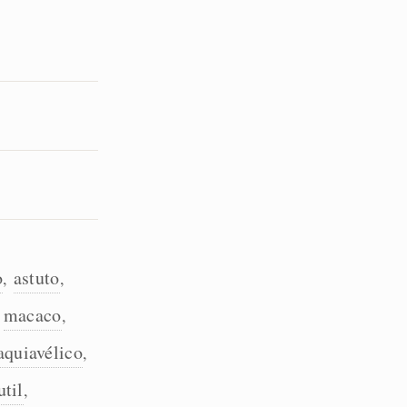
o
astuto
,
,
macaco
,
,
quiavélico
,
util
,