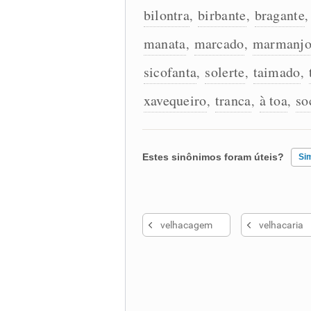
bilontra
birbante
bragante
,
,
manata
marcado
marmanj
,
,
sicofanta
solerte
taimado
,
,
,
xavequeiro
tranca
à toa
so
,
,
,
Estes sinônimos foram úteis?
Si
Existem sinônimos incorretos
velhacagem
velhacaria
Nenhum dos sinônimos apresent
Outro