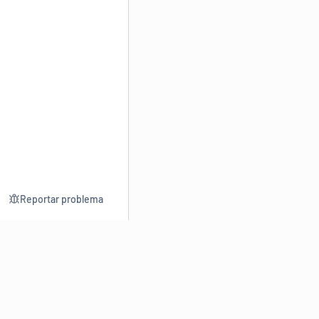
Reportar problema
Consultar
Escrev
Dicionário
Reescre