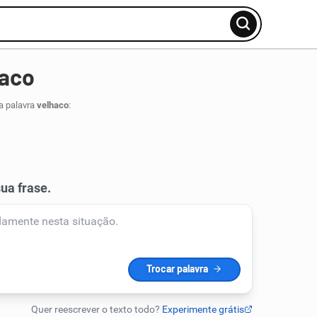
haco
a palavra
velhaco
: