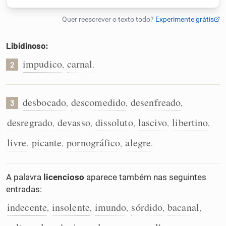
Humanizador de IA
Libidinoso:
impudico
carnal
,
.
2
Cata-letras
Conexões
desbocado
descomedido
desenfreado
,
,
,
3
desregrado
devasso
dissoluto
lascivo
libertino
,
,
,
,
,
Caça-palavras
livre
picante
pornográfico
alegre
,
,
,
.
A palavra
licencioso
aparece também nas seguintes
Dicionário
entradas:
indecente
insolente
imundo
sórdido
bacanal
,
,
,
,
,
Sinônimos