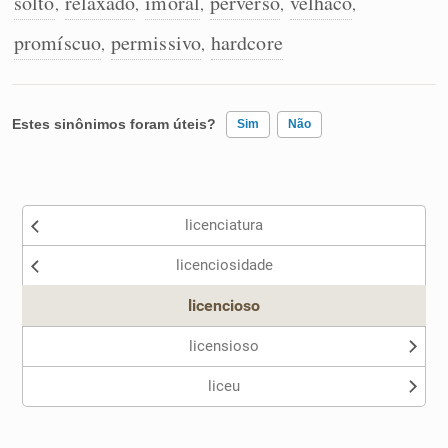
solto
relaxado
imoral
perverso
velhaco
,
,
,
,
,
promíscuo
permissivo
hardcore
,
,
Estes sinônimos foram úteis?
Sim
Não
Existem sinônimos incorretos
licenciatura
Nenhum dos sinônimos apresentados me ajudou
licenciosidade
Outro
licencioso
licensioso
liceu