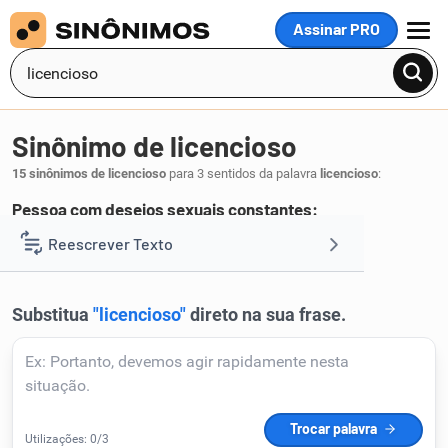
Assinar PRO
MENU
Sinônimo de licencioso
15 sinônimos de licencioso
para 3 sentidos da palavra
licencioso
:
Pessoa com desejos sexuais constantes:
libidinoso
Reescrever Texto
.
1
Resumir Texto
Corrigir Texto
Detector de IA