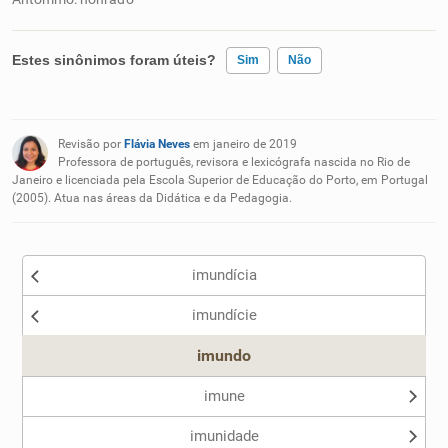
Estes sinônimos foram úteis?
Sim
Não
Existem sinônimos incorretos
Revisão por
Flávia Neves
em janeiro de 2019
Nenhum dos sinônimos apresentados me ajudou
Professora de português, revisora e lexicógrafa nascida no Rio de
Janeiro e licenciada pela Escola Superior de Educação do Porto, em Portugal
(2005). Atua nas áreas da Didática e da Pedagogia.
Outro
imundícia
imundície
imundo
imune
imunidade