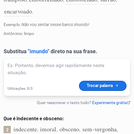
Humanizador de IA
encarvoado
.
Exemplo:
Não vou sentar nesse banco imundo!
Antônimo: limpo
Cata-letras
Conexões
Caça-palavras
Dicionário
Que é indecente e obsceno:
Sinônimos
indecente
imoral
obsceno
sem-vergonha
,
,
,
,
2