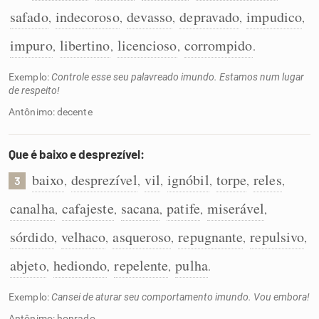
safado
indecoroso
devasso
depravado
impudico
,
,
,
,
,
impuro
libertino
licencioso
corrompido
,
,
,
.
Exemplo:
Controle esse seu palavreado imundo. Estamos num lugar
de respeito!
Antônimo: decente
Que é baixo e desprezível:
baixo
desprezível
vil
ignóbil
torpe
reles
,
,
,
,
,
,
3
canalha
cafajeste
sacana
patife
miserável
,
,
,
,
,
sórdido
velhaco
asqueroso
repugnante
repulsivo
,
,
,
,
,
abjeto
hediondo
repelente
pulha
,
,
,
.
Exemplo:
Cansei de aturar seu comportamento imundo. Vou embora!
Antônimo: honrado