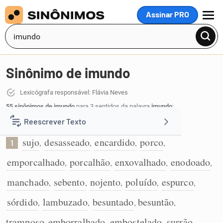
Assinar PRO
MENU
Sinônimo de imundo
Lexicógrafa responsável: Flávia Neves
55 sinônimos de imundo
para 3 sentidos da palavra
imundo
:
Reescrever Texto
Que é ou está muito sujo:
sujo
desasseado
encardido
porco
,
,
,
,
1
Resumir Texto
emporcalhado
porcalhão
enxovalhado
enodoado
,
,
,
,
Corrigir Texto
manchado
sebento
nojento
poluído
espurco
,
,
,
,
,
sórdido
lambuzado
besuntado
besuntão
,
,
,
,
Detector de IA
tramposo
emborralhado
embostelado
surrão
,
,
,
,