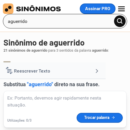
Assinar PRO
MENU
Sinônimo de aguerrido
21 sinônimos de aguerrido
para 3 sentidos da palavra
aguerrido
:
bravo
.
1
Reescrever Texto
Resumir Texto
Corrigir Texto
Detector de IA