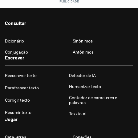
Consultar
Dicionário
Sinônimos
Conjugação
Antônimos
Escrever
Reescrever texto
Detector de IA
Humanizar texto
Parafrasear texto
Contador de caracteres e
Corrigir texto
palavras
Resumir texto
Texxto.ai
Jogar
Cata-letras
Conexões