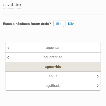
cavaleiro
Estes sinônimos foram úteis?
Sim
Não
Existem sinônimos incorretos
aguentar
Nenhum dos sinônimos apresentados me ajudou
aguentar-se
Outro
aguerrido
águia
aguilhada