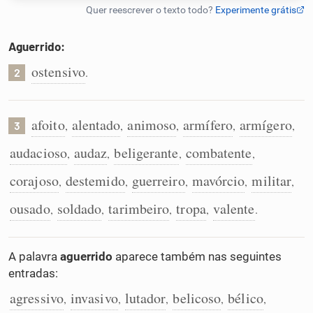
Humanizador de IA
Aguerrido:
ostensivo
.
2
Cata-letras
afoito
alentado
animoso
armífero
armígero
,
,
,
,
,
3
Conexões
audacioso
audaz
beligerante
combatente
,
,
,
,
Caça-palavras
corajoso
destemido
guerreiro
mavórcio
militar
,
,
,
,
,
ousado
soldado
tarimbeiro
tropa
valente
,
,
,
,
.
Dicionário
A palavra
aguerrido
aparece também nas seguintes
entradas:
Sinônimos
agressivo
invasivo
lutador
belicoso
bélico
,
,
,
,
,